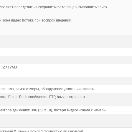
зволяет определить и сохранить фото лица и выполнить поиск.
 зоне видео потока при воспроизведении.
, 1024х768
осигнала, замок камеры, обнаружение движения, запись
вка, Email, Push сообщение, FTP, buzzer, скриншот
ктора движения: 396 (22 х 18), потеря видеосигнала c камеры
вижения & Точный поиск (с точностью до секунды)