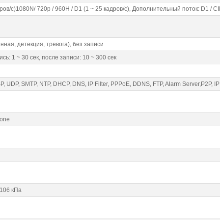
ов/с)1080N/ 720p / 960H / D1 (1 ~ 25 кадров/с), Дополнительный поток: D1 / CIF
ная, детекция, тревога), без записи
ь: 1 ~ 30 сек, после записи: 10 ~ 300 сек
SP, UDP, SMTP, NTP, DHCP, DNS, IP Filter, PPPoE, DDNS, FTP, Alarm Server,P2P, I
hone
 106 кПа