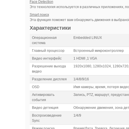
Face Detection
Это технология используется в различных приложениях, по
Smart поиск
Эта функция поможет вам обнаружить движения в выбраной
Характеристики
Операционная
Embedded LINUX
система
Главный процессор
Встроенный микроконтроллер
Видео интерфейс
1 HDMI ,1 VGA
Разрешение выхода
1920х1080, 1280х1024, 1280х720
видео
Разделение дисплея
1/4/8/9/16
OSD
Имя камеры, время, потеря виде
Активировать
Запись, PTZ, маршрут, предустано
события
Видео детекция
Обнаружение движения, зона дете
Воспроизведение
1/4/9
Sync
Режим поиска
Время/Дата, Тревога, Детекция д