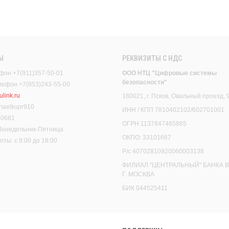
Ы
РЕКВИЗИТЫ C НДС
фон +7(911)357-50-01
ООО НТЦ "Цифровые системы
безопасности"
елефон +7(953)243-55-00
link.ru
180021, г. Псков, Овальный проезд, 
haelkupr910
ИНН / КПП 7810402102/602701001
30681
ОГРН 1137847465865
 Понедельник-Пятница
ОКПО: 33101667
ты: с 9:00 до 18:00
Р/с 40702810920060003138
ФИЛИАЛ "ЦЕНТРАЛЬНЫЙ" БАНКА В
Г. МОСКВА
БИК 044525411