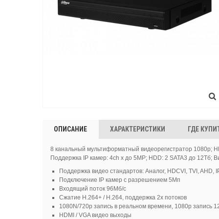
ОПИСАНИЕ
ХАРАКТЕРИСТИКИ
ГДЕ КУПИ
8 канальный мультиформатный видеорегистратор 1080p; H
Поддержка IP камер: 4ch x до 5MP; HDD: 2 SATA3 до 12Тб; Ви
Поддержка видео стандартов: Аналог, HDCVI, TVI, AHD, IP
Подключение IP камер с разрешением 5Мп
Входящий поток 96Мб/с
Сжатие H.264+ / H.264, поддержка 2х потоков
1080N/720р запись в реальном времени, 1080p запись 12
HDMI / VGA видео выходы