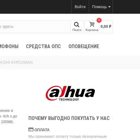
Войти
Помощь
0
0,00 ₽
Поиск
Корзина
МОФОНЫ
СРЕДСТВА ОПС
ОПОВЕЩЕНИЕ
UA DHI-XVR5208AN
ение и
: 4ch x до
ПОЧЕМУ ВЫГОДНО ПОКУПАТЬ У НАС
т 100Mb;
ОПЛАТА
Мы принимает оплату только безналичным