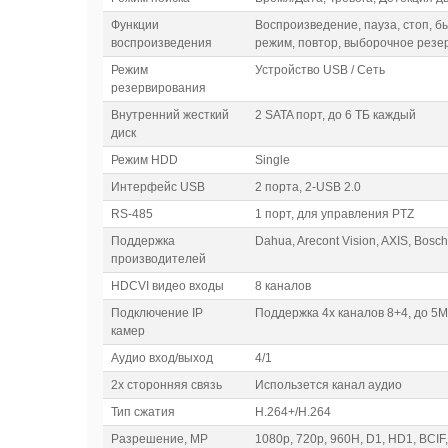
Функции
Воспроизведение, пауза, стоп, 
воспроизведения
режим, повтор, выборочное резе
Режим
Устройство USB / Сеть
резервирования
Внутренний жесткий
2 SATA порт, до 6 ТБ каждый
диск
Режим HDD
Single
Интерфейс USB
2 порта, 2-USB 2.0
RS-485
1 порт, для управления PTZ
Поддержка
Dahua, Arecont Vision, AXIS, Bosch
производителей
HDCVI видео входы
8 каналов
Подключение IP
Поддержка 4х каналов 8+4, до 5
камер
Аудио вход/выход
4/1
2х сторонняя связь
Использется канал аудио
Тип сжатия
H.264+/H.264
Разрешение, МP
1080p, 720p, 960H, D1, HD1, BCIF,