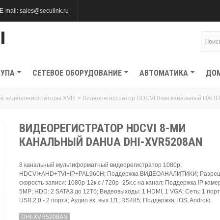
E-mail: sales@seculink.ru
ТУПА
СЕТЕВОЕ ОБОРУДОВАНИЕ
АВТОМАТИКА
ДО
е видеорегистраторы XVR
>
Видеорегистратор HDCVI 8-ми канальный DAH
ВИДЕОРЕГИСТРАТОР HDCVI 8-МИ
КАНАЛЬНЫЙ DAHUA DHI-XVR5208AN
8 канальный мультиформатный видеорегистратор 1080p;
HDCVI+AHD+TVI+IP+PAL960H; Поддержка ВИДЕОАНАЛИТИКИ; Разреш
скорость записи: 1080p-12к.с / 720p -25к.с на канал; Поддержка IP камер
5MP; HDD: 2 SATA3 до 12Тб; Видеовыходы: 1 HDMI, 1 VGA; Сеть: 1 пор
USB 2.0 - 2 порта; Аудио вх. вых 1/1; RS485; Поддержка: iOS, Android
DHI-XVR5208AN