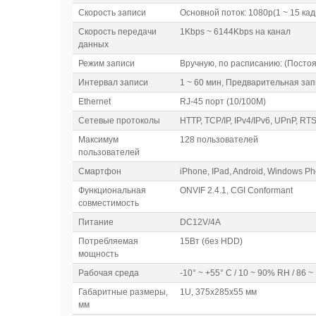
Скорость записи
Основной поток: 1080p(1 ~ 15 кадр
Скорость передачи
1Kbps ~ 6144Kbps на канал
данных
Режим записи
Вручную, по расписанию: (Постоян
Интервал записи
1 ~ 60 мин, Предварительная запис
Ethernet
RJ-45 порт (10/100M)
Сетевые протоколы
HTTP, TCP/IP, IPv4/IPv6, UPnP, RT
Максимум
128 пользователей
пользователей
Смартфон
iPhone, IPad, Android, Windows P
Функциональная
ONVIF 2.4.1, CGI Conformant
совместимость
Питание
DC12V/4A
Потребляемая
15Вт (без HDD)
мощность
Рабочая среда
-10° ~ +55° C / 10 ~ 90% RH / 86 ~
Габаритные размеры,
1U, 375х285х55 мм
мм