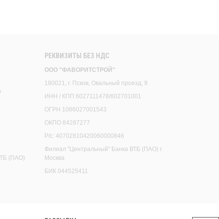
РЕКВИЗИТЫ БЕЗ НДС
ООО "ФАВОРИТСТРОЙ"
180021, г. Псков, Овальный проезд, 9
9
ИНН / КПП 6027111478/602701001
ОГРН 1086027001543
ОКПО 84287277
Р/с: 40702810420060000846
Филиал "Центральный" Банка ВТБ (ПАО) г.
ТБ (ПАО)
Москва
БИК 044525411