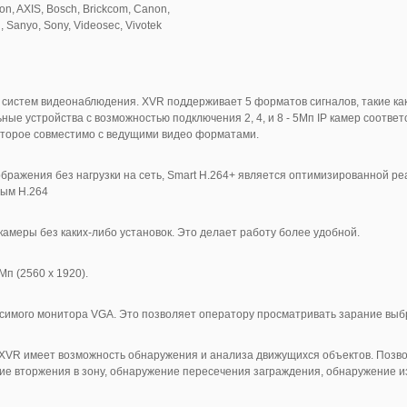
n, AXIS, Bosch, Brickcom, Canon,
 Sanyo, Sony, Videosec, Vivotek
стем видеонаблюдения. XVR поддерживает 5 форматов сигналов, такие как HD
льные устройства с возможностью подключения 2, 4, и 8 - 5Мп IP камер соотв
оторое совместимо с ведущими видео форматами.
бражения без нагрузки на сеть, Smart H.264+ является оптимизированной р
ным H.264
амеры без каких-либо установок. Это делает работу более удобной.
п (2560 х 1920).
исимого монитора VGA. Это позволяет оператору просматривать зарание вы
XVR имеет возможность обнаружения и анализа движущихся объектов. Позво
ение вторжения в зону, обнаружение пересечения заграждения, обнаружение 