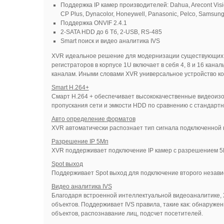
Поддержка IP камер производителей: Dahua, Arecont Visio
CP Plus, Dynacolor, Honeywell, Panasonic, Pelco, Samsung,
Поддержка ONVIF 2.4.1
2-SATA HDD до 6 Тб, 2-USB, RS-485
Smart поиск и видео аналитика IVS
XVR идеальное решение для модернизации существующих си
регистраторов в корпусе 1U включает в себя 4, 8 и 16 кана
каналам. Иными словами XVR универсальное устройство к
Smart H.264+
Смарт H.264 + обеспечивает высококачественные видеоизо
пропускания сети и эмкости HDD по сравнению с стандарт
Авто определение форматов
XVR автоматически распознает тип сигнала подключенной к
Разрешение IP 5Мп
XVR поддерживает подключение IP камер с разрешением 5М
Spot выход
Поддерживает Spot выход для подключение второго незав
Видео аналитика IVS
Благодаря встроенной интеллектуальной видеоаналитике, 
объектов. Поддерживает IVS правила, такие как: обнаруж
объектов, распознавание лиц, подсчет посетителей.