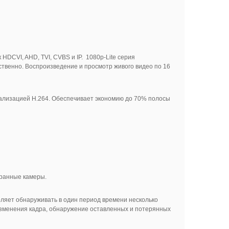
CVI, AHD, TVI, CVBS и IP. 1080p-Lite серия
етственно. Воспроизведение и просмотр живого видео по 16
еализацией H.264. Обеспечивает экономию до 70% полосы
бранные камеры.
ляет обнаруживать в один период времени несколько
изменения кадра, обнаружение оставленных и потерянных