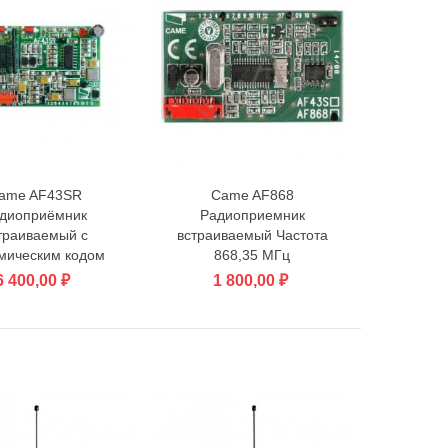
ame AF43SR
Came AF868
В корзину
В корзину
диоприёмник
Радиоприемник
траиваемый с
встраиваемый Частота
мическим кодом
868,35 МГц
6 400,00 ₽
1 800,00 ₽