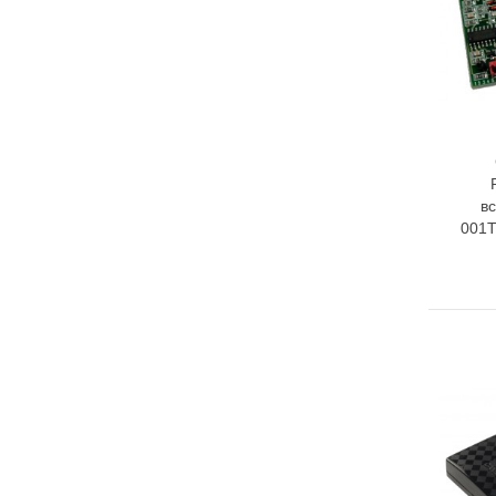
в
001T