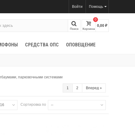
Войти
Помощь
0
0,00 ₽
Поиск
Корзина
МОФОНЫ
СРЕДСТВА ОПС
ОПОВЕЩЕНИЕ
агбаумами, парковочными системами
1
2
Вперед
»
Сортировка по
16
--