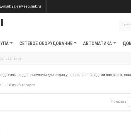
E-mail: sales@seculink.ru
ТУПА
СЕТЕВОЕ ОБОРУДОВАНИЕ
АВТОМАТИКА
ДО
оуправление
редатчики, радиоприемники для радио управления приводами для ворот, шл
 1 - 16 из 25 товаров
Показать