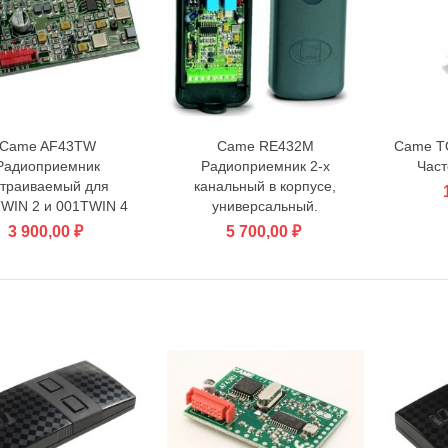
Came AF43TW
Came RE432M
Came T
В корзину
В корзину
Радиоприемник
Радиоприемник 2-х
Част
страиваемый для
канальный в корпусе,
WIN 2 и 001TWIN 4
универсальный.
3 900,00 ₽
5 700,00 ₽