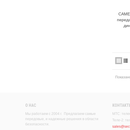
CAME
переда
ди
Показано
О НАС
КОНТАКТ
Мы работаем с 2004 г. Предлагаем самые
МТС: теле
передовые, и надежные решения в области
Теле-2: т
безопасности.
sales@secu