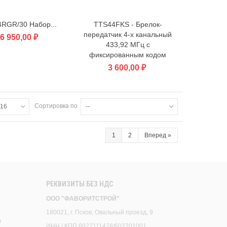
RGR/30 Набор...
TTS44FKS - Брелок-
В корзину
В корзину
передатчик 4-х канальный
6 950,00 ₽
433,92 МГц с
фиксированным кодом
3 600,00 ₽
Сортировка по
16
--
1
2
Вперед
»
РЕКВИЗИТЫ БЕЗ НДС
ООО "ФАВОРИТСТРОЙ"
180021, г. Псков, Овальный проезд, 9
9
ИНН / КПП 6027111478/602701001