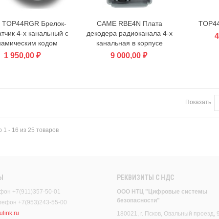
 TOP44RGR Брелок-
CAME RBE4N Плата
TOP44
В корзину
В корзину
тчик 4-х канальный с
декодера радиоканала 4-х
4
намическим кодом
канальная в корпусе
1 950,00 ₽
9 000,00 ₽
Показать
 1 - 16 из 25 товаров
Ы
РЕКВИЗИТЫ C НДС
фон +7(911)357-50-01
ООО НТЦ "Цифровые системы
безопасности"
елефон +7(953)243-55-00
link.ru
180021, г. Псков, Овальный проезд, 