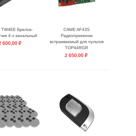
 TW4EE Брелок-
CAME AF43S
В корзину
В корзину
чик 4-х канальный
Радиоприемник
встраиваемый для пультов
2 600,00 ₽
TOP44RGR
2 650,00 ₽