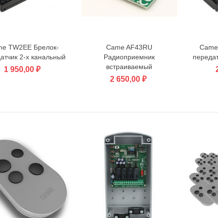
e TW2EE Брелок-
Came AF43RU
Came
В корзину
В корзину
атчик 2-х канальный
Радиоприемник
передат
встраиваемый
1 950,00 ₽
2 650,00 ₽