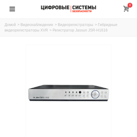
0
Домой
>
Видеонаблюдение
>
Видеорегистраторы
>
Гибридные
видеорегистраторы XVR
>
Регистратор Jassun JSR-H1616