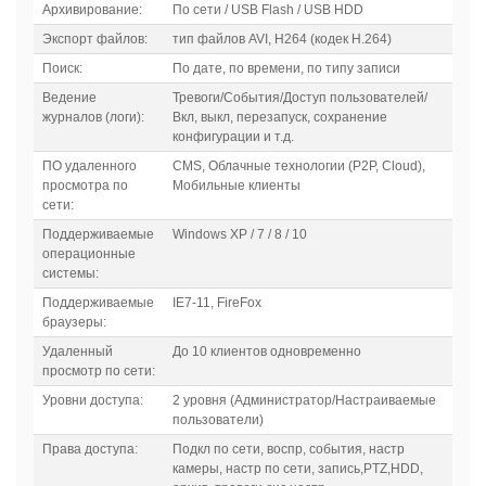
Архивирование:
По сети / USB Flash / USB HDD
Экспорт файлов:
тип файлов AVI, H264 (кодек H.264)
Поиск:
По дате, по времени, по типу записи
Ведение
Тревоги/События/Доступ пользователей/
журналов (логи):
Вкл, выкл, перезапуск, сохранение
конфигурации и т.д.
ПО удаленного
CMS, Облачные технологии (P2P, Cloud),
просмотра по
Мобильные клиенты
сети:
Поддерживаемые
Windows XP / 7 / 8 / 10
операционные
системы:
Поддерживаемые
IE7-11, FireFox
браузеры:
Удаленный
До 10 клиентов одновременно
просмотр по сети:
Уровни доступа:
2 уровня (Администратор/Настраиваемые
пользователи)
Права доступа:
Подкл по сети, воспр, события, настр
камеры, настр по сети, запись,PTZ,HDD,