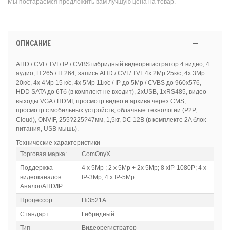
Мы постараемся предложить вам лучшую цена на товар.
ОПИСАНИЕ
AHD / CVI / TVI / IP / CVBS гибридный видеорегистратор 4 видео, 4
аудио, H.265 / H.264, запись AHD / CVI / TVI 4x 2Mp 25к/c, 4x 3Mp
20к/с, 4x 4Mp 15 к/с, 4x 5Mp 11к/с / IP до 5Mp / CVBS до 960x576,
HDD SATA до 6Тб (в комплект не входит), 2xUSB, 1xRS485, видео
выходы VGA / HDMI, просмотр видео и архива через CMS,
просмотр с мобильных устройств, облачные технологии (P2P,
Cloud), ONVIF, 255?225?47мм, 1,5кг, DC 12В (в комплекте 2A блок
питания, USB мышь).
Технические характеристики
Торговая марка:
ComOnyX
Поддержка
4 x 5Mp ; 2 x 5Mp + 2x 5Mp; 8 xIP-1080P; 4 x
видеоканалов
IP-3Mp; 4 x IP-5Mp
Аналог/AHD/IP:
Процессор:
Hi3521A
Стандарт:
Гибридный
Тип
Видеорегистратор