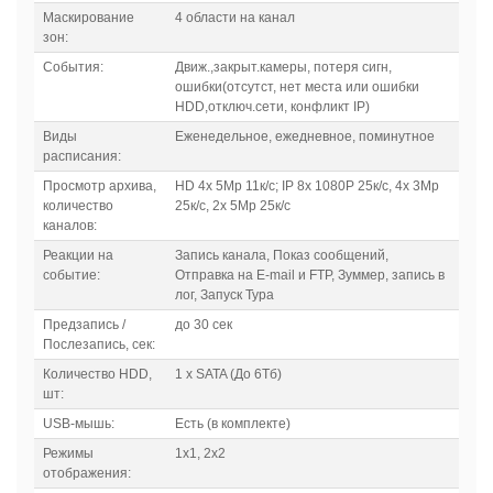
Маскирование
4 области на канал
зон:
События:
Движ.,закрыт.камеры, потеря сигн,
ошибки(отсутст, нет места или ошибки
HDD,отключ.сети, конфликт IP)
Виды
Еженедельное, ежедневное, поминутное
расписания:
Просмотр архива,
HD 4x 5Mp 11к/с; IP 8x 1080P 25к/с, 4x 3Mp
количество
25к/с, 2x 5Mp 25к/с
каналов:
Реакции на
Запись канала, Показ сообщений,
событие:
Отправка на E-mail и FTP, Зуммер, запись в
лог, Запуск Тура
Предзапись /
до 30 сек
Послезапись, сек:
Количество HDD,
1 x SATA (До 6Тб)
шт:
USB-мышь:
Есть (в комплекте)
Режимы
1х1, 2х2
отображения: