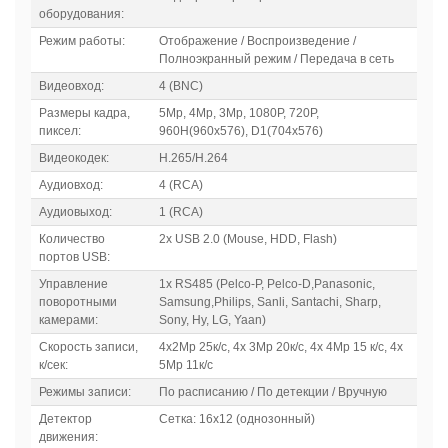
оборудования:
Режим работы:
Отображение / Воспроизведение /
Полноэкранный режим / Передача в сеть
Видеовход:
4 (BNC)
Размеры кадра,
5Mp, 4Mp, 3Mp, 1080P, 720P,
пиксел:
960H(960x576), D1(704x576)
Видеокодек:
H.265/H.264
Аудиовход:
4 (RCA)
Аудиовыход:
1 (RCA)
Количество
2x USB 2.0 (Mouse, HDD, Flash)
портов USB:
Управление
1x RS485 (Pelco-P, Pelco-D,Panasonic,
поворотными
Samsung,Philips, Sanli, Santachi, Sharp,
камерами:
Sony, Hy, LG, Yaan)
Скорость записи,
4x2Mp 25к/c, 4x 3Mp 20к/с, 4x 4Mp 15 к/с, 4x
к/сек:
5Mp 11к/с
Режимы записи:
По расписанию / По детекции / Вручную
Детектор
Сетка: 16х12 (однозонный)
движения: