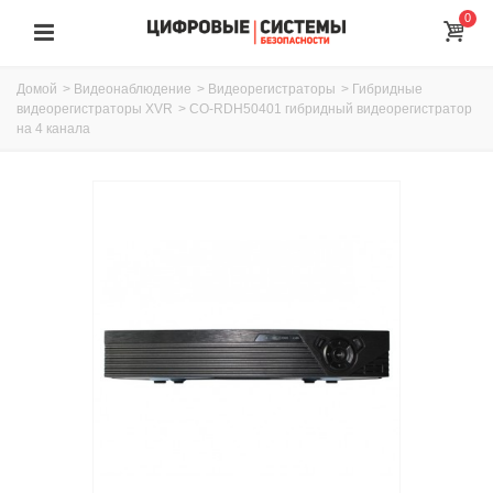
0
Домой
>
Видеонаблюдение
>
Видеорегистраторы
>
Гибридные
видеорегистраторы XVR
>
CO-RDH50401 гибридный видеорегистратор
на 4 канала