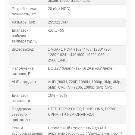
архив, тревоги,сис.настр
Потребляемая
20 (без HDD)
мощность, Вт:
Размеры, мм:
255x225x47
Диапазон
-10 ... +55
рабочих
температур,°C:
Видеовыход:
1 VGA / 1 HDMI (1024*768; 1280*720;
1280*1024; 1440*900; 1920*1080;
2560*1440)
Напряжение
DC 12V (блок питания 2A в комплекте)
питания, В:
AHD стандарт:
AHD (960H, 720P, 1080N, 1080p, 3Mp, 4Mp,
5Mp), CVI, TVI (720p, 1080p, 3Mp, 5Mp)
Диапазон
10% ~ 90%
влажности:
Поддержка
HTTP, TCP/IP, DHCP, DDNS, DNS, PPPoE,
сетевого
UPNP, FTP, P2P, ONVIF v2.4
протокола:
Режим
Нормальный / Ускоренный до 4/ В
воспроизведения:
обратную сторону до 4/Замедленный до 4/