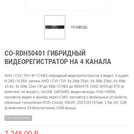
CO-RDH50401 ГИБРИДНЫЙ
ВИДЕОРЕГИСТРАТОР НА 4 КАНАЛА
AHD / CVI / TVI / IP / CVBS гибридный видеорегистратор 4 видео, 4 аудио,
H.265 / H.264, запись AHD / CVI / TVI 4x 2Mp 25к/c, 4x 3Mp 20к/с, 4x 4Mp
15 к/с, 4x 5Mp 11к/с / IP до 5Mp / CVBS до 960x576, HDD SATA до 6Тб (в
комплект не входит), 2xUSB, 1xRS485, видео выходы VGA / HDMI,
просмотр видео и архива через CMS, просмотр с мобильных устройств,
облачные технологии (P2P, Cloud), ONVIF, 255?225?47мм, 1,5кг, DC 12В
(в комплекте 2A блок питания, USB мышь).
CO-RDH50401
7 246,00 ₽