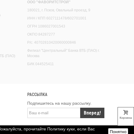
ООО "ФАВОРИТСТРОЙ"
180021, г. Псков, Овальный проезд, 9
9
ИНН / КПП 6027111478/602701001
ОГРН 1086027001543
ОКПО 84287277
Р/с: 40702810420060000846
Филиал "Центральный" Банка ВТБ (ПАО) г.
ТБ (ПАО)
Москва
БИК 044525411
РАССЫЛКА
Подпишитесь на нашу рассылку.
Вперед!
Корзина
Пожалуйста, прочитайте Политику куки, если Вас
Понятно
Верх