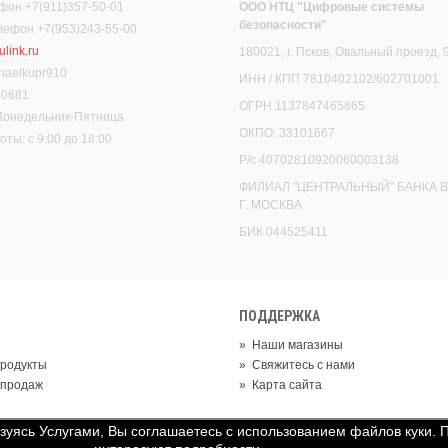
фон +7(911)357-50-01
ООО НТЦ "Цифровые системы
безопасности"
елефон +7(953)243-55-00
link.ru
180021, г. Псков, Овальный проезд, 
haelkupr910
ИНН / КПП 7810402102/602701001
30681
ОГРН 1137847465865
 Понедельник-Пятница
ОКПО: 33101667
ты: с 9:00 до 18:00
Р/с 40702810920060003138
ФИЛИАЛ "ЦЕНТРАЛЬНЫЙ" БАНКА В
Г. МОСКВА
БИК 044525411
ПОДДЕРЖКА
»
Наши магазины
родукты
»
Свяжитесь с нами
 продаж
»
Карта сайта
ьзуясь Услугами, Вы соглашаетесь с использованием файлов куки. 