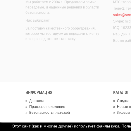
Мы работаем с 2004 г. Предлагаем самые
МТС: теле
передовые, и надежные решения в области
Теле-2: т
безопасности.
sales@secu
Нас выбирают
Skype: mic
ICQ: 1923
За поставку качественного оборудования,
которое мы тестируем до передачи клиенту
Раб. дни:
или при подготовке к монтажу.
Время рабо
ИНФОРМАЦИЯ
КАТАЛОГ
»
Доставка
»
Скидки
»
Правовое положение
»
Новые п
»
Безопасность платежей
»
Лидеры
Этот сайт (как и многие другие) использует файлы куки. Пол
© 2019 Группа компаний "Цифровые системы безопасности"