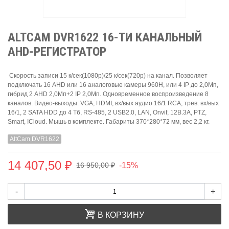
ALTCAM DVR1622 16-ТИ КАНАЛЬНЫЙ
AHD-РЕГИСТРАТОР
Cкорость записи 15 к/сек(1080р)/25 к/сек(720р) на канал. Позволяет
подключать 16 AHD или 16 аналоговые камеры 960H, или 4 IP до 2,0Мп,
гибрид 2 AHD 2,0Мп+2 IP 2,0Мп. Одновременное воспроизведение 8
каналов. Видео-выходы: VGA, HDMI, вх/вых аудио 16/1 RCA, трев. вх/вых
16/1, 2 SATA HDD до 4 Тб, RS-485, 2 USB2.0, LAN, Onvif, 12B.3А, PTZ,
Smart, ICloud. Мышь в комплекте. Габариты 370*280*72 мм, вес 2,2 кг.
AltCam DVR1622
14 407,50 ₽
-15%
16 950,00 ₽
-
+
В КОРЗИНУ