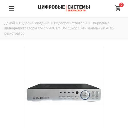
0
Домой
>
Видеонаблюдение
>
Видеорегистраторы
>
Гибридные
видеорегистраторы XVR
>
AltCam DVR1622 16-ти канальный AHD-
регистратор