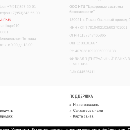
фон +7(911)357-50-01
ООО НТЦ "Цифровые системы
безопасности"
елефон +7(953)243-55-00
link.ru
180021, г. Псков, Овальный проезд, 
haelkupr910
ИНН / КПП 7810402102/602701001
30681
ОГРН 1137847465865
 Понедельник-Пятница
ОКПО: 33101667
ты: с 9:00 до 18:00
Р/с 40702810920060003138
ФИЛИАЛ "ЦЕНТРАЛЬНЫЙ" БАНКА В
Г. МОСКВА
БИК 044525411
ПОДДЕРЖКА
»
Наши магазины
родукты
»
Свяжитесь с нами
 продаж
»
Карта сайта
ьзуясь Услугами, Вы соглашаетесь с использованием файлов куки. 