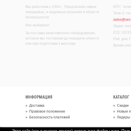
Мы работаем с 2004 г. Предлагаем самые
МТС: теле
передовые, и надежные решения в области
Теле-2: т
безопасности.
sales@secu
Нас выбирают
Skype: mic
ICQ: 1923
За поставку качественного оборудования,
которое мы тестируем до передачи клиенту
Раб. дни:
или при подготовке к монтажу.
Время рабо
ИНФОРМАЦИЯ
КАТАЛОГ
»
Доставка
»
Скидки
»
Правовое положение
»
Новые п
»
Безопасность платежей
»
Лидеры
Этот сайт (как и многие другие) использует файлы куки. Пол