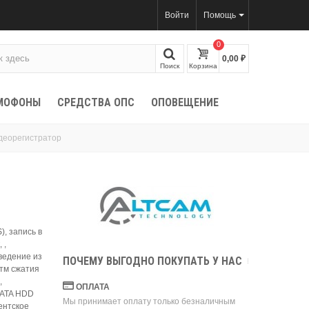
Войти
Помощь
0
0,00 ₽
Поиск
Корзина
МОФОНЫ
СРЕДСТВА ОПС
ОПОВЕЩЕНИЕ
деорегистратор
, запись в
 ,
зведение из
ПОЧЕМУ ВЫГОДНО ПОКУПАТЬ У НАС
итм сжатия
,
ОПЛАТА
 SATA HDD
Мы принимает оплату только безналичным
иентское