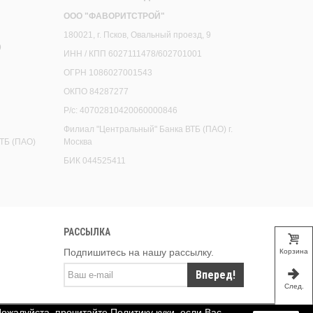
ООО "ФАВОРИТСТРОЙ"
180021, г. Псков, Овальный проезд, 9
9
ИНН / КПП 6027111478/602701001
ОГРН 1086027001543
ОКПО 84287277
Р/с: 40702810420060000846
Филиал "Центральный" Банка ВТБ (ПАО) г.
ТБ (ПАО)
Москва
БИК 044525411
РАССЫЛКА
Подпишитесь на нашу рассылку.
Корзина
Вперед!
След.
Пожалуйста, прочитайте Политику куки, если Вас