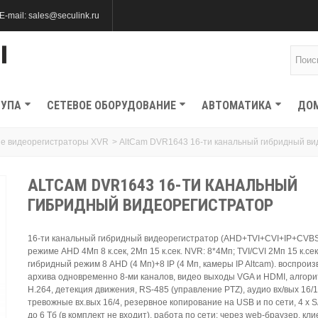
E-mail: sales@seculink.ru
ТУПА
СЕТЕВОЕ ОБОРУДОВАНИЕ
АВТОМАТИКА
ДО
е видеорегистраторы XVR
>
AltCam DVR1643 16-ти канальный гибридный ви
ALTCAM DVR1643 16-ТИ КАНАЛЬНЫЙ
ГИБРИДНЫЙ ВИДЕОРЕГИСТРАТОР
16-ти канальный гибридный видеорегистратор (AHD+TVI+CVI+IP+CVBS)
режиме AHD 4Mп 8 к.сек, 2Mп 15 к.сек. NVR: 8*4Mп; TVI/CVI 2Мп 15 к.сек,
гибридный режим 8 AHD (4 Мп)+8 IP (4 Мп, камеры IP Altcam). воспрои
архива одновременно 8-ми каналов, видео выходы VGA и HDMI, алгор
H.264, детекция движения, RS-485 (управление PTZ), аудио вх/вых 16/1
тревожные вх.вых 16/4, резервное копирование на USB и по сети, 4 х
до 6 Тб (в комплект не входит), работа по сети: через web-браузер, кл