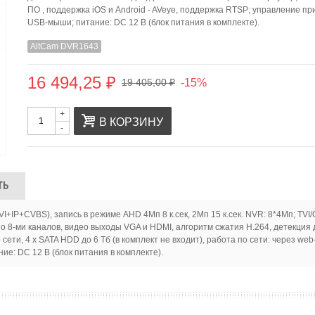
ПО , поддержка iOS и Android - AVeye, поддержка RTSP; управление п
USB-мыши; питание: DC 12 В (блок питания в комплекте).
AltCam DVR1643
16 494,25 ₽
-15%
19 405,00 ₽
+
В КОРЗИНУ
-
ТЬ
P+CVBS), запись в режиме AHD 4Mп 8 к.сек, 2Mп 15 к.сек. NVR: 8*4Mп; TVI/CV
о 8-ми каналов, видео выходы VGA и HDMI, алгоритм сжатия H.264, детекция д
ети, 4 х SATA HDD до 6 Тб (в комплект не входит), работа по сети: через web-
: DC 12 В (блок питания в комплекте).