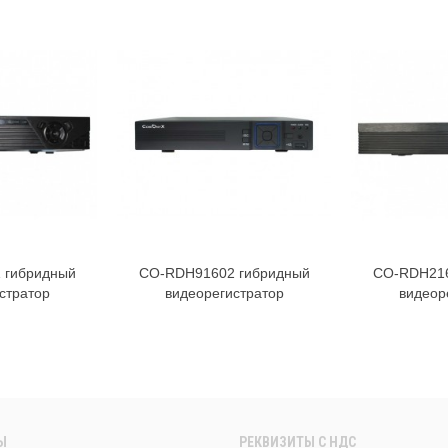
 гибридный
CO-RDH91602 гибридный
CO-RDH216
орзину
В корзину
стратор
видеорегистратор
видеор
Ы
РЕКВИЗИТЫ C НДС