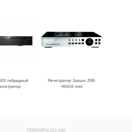
02 гибридный
Регистратор Jassun JSR-
Регистр
В корзину
В корзину
егистратор
H0416 mini
РЕКВИЗИТЫ БЕЗ НДС