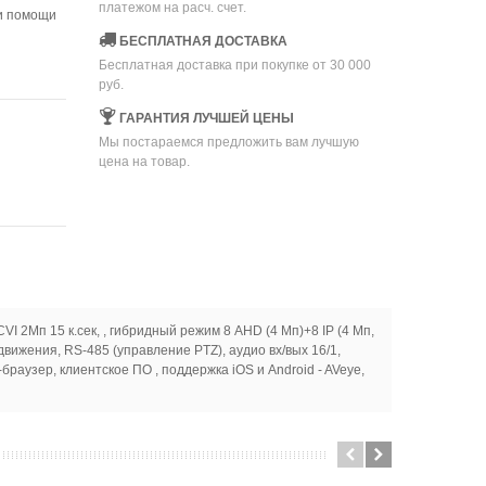
платежом на расч. счет.
ри помощи
БЕСПЛАТНАЯ ДОСТАВКА
Бесплатная доставка при покупке от 30 000
руб.
ГАРАНТИЯ ЛУЧШЕЙ ЦЕНЫ
Мы постараемся предложить вам лучшую
цена на товар.
I 2Мп 15 к.сек, , гибридный режим 8 AHD (4 Мп)+8 IP (4 Мп,
вижения, RS-485 (управление PTZ), аудио вх/вых 16/1,
браузер, клиентское ПО , поддержка iOS и Android - AVeye,