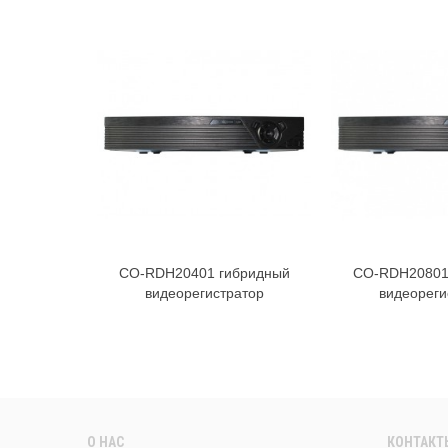
CO-RDH20401 гибридный
CO-RDH20801
В корзину
В к
видеорегистратор
видеореги
О НАС
КОНТАКТ