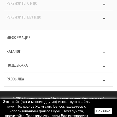
РЕКВИЗИТЫ C НДС
РЕКВИЗИТЫ БЕЗ НДС
ИНФОРМАЦИЯ
КАТАЛОГ
ПОДДЕРЖКА
РАССЫЛКА
© 2019 Группа компаний "Цифровые системы безопасности"
Этот сайт (как и многие другие) использует файлы
Полная версия
куки. Пользуясь Услугами, Вы соглашаетесь с
использованием файлов куки. Пожалуйста,
Понятно
прочитайте Политику куки, если Вас интересуют