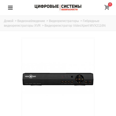
0
Домой
>
Видеонаблюдение
>
Видеорегистраторы
>
Гибридные
видеорегистраторы XVR
>
Видеорегистратор VideoXpert MVX2116N