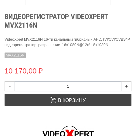
ВИДЕОРЕГИСТРАТОР VIDEOXPERT
MVX2116N
VideoXpert MVX2116N 16-ти канальный гибридный AHD/TVI/CVI/CVBS/IP
видеорегистратор, разрешение: 16x1080N@12к/с, 8x1080N
MVX2116N
10 170,00 ₽
-
+
В КОРЗИНУ