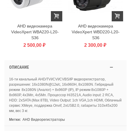
AHD видеокамера
AHD видеокамера
VideoXpert WBA220-L20-
VideoXpert WBD220-L20-
S36
S36
2 500,00 ₽
2 300,00 ₽
ОПИСАНИЕ
16-ти канальный AHD/TVI/CVI/CVBS/IP видеорегистратор,
разрешение: 16x1080N@12к/с, 16x960H, 8x1080N. Гибридный
режим 8x1080N (Аналог) + 8x960P (IP), IP режим 8x1080P +
8x960P, 4x3Мп, 4x5Мп. Процессор Hi3521A, Audio input: 2 RCA,
HDD: 2xSATA (Мах 8TB), Video Output: 1ch VGA,1ch HDMI, Облачный
сервис XMeye, поддержка Onvif, 2xUSB2.0, габариты 310х45х200
мм, вес 3 кг.
Метки:
AHD Видеорегистраторы