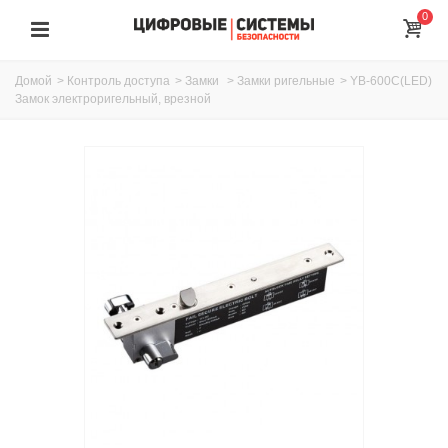
0
Домой
>
Контроль доступа
>
Замки
>
Замки ригельные
>
YB-600C(LED)
Замок электроригельный, врезной