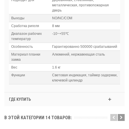
Подходит для
Деревянная, стеклянная,
металлическая, противопожарная
дверь
Выходы
NO/NC/COM
Сработка ригеля
8 мм
Диапазон рабочих
-10~+55℃
температур
Особенность
Гарантированно 500000 срабатываний
Материал планки
Алюминий, нержавеющая сталь
замка
Вес
1.6 кг
Функции
Световая индикация, таймер задержки,
ключевой цилиндр
ГДЕ КУПИТЬ
В ЭТОЙ КАТЕГОРИИ 14 ТОВАРОВ: