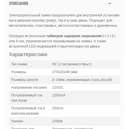
ОПИСАНИЕ
Электроригельный замок предназначен для внутренней установки
как в дверную коробку (раму), так и в саму дверь. Подходит для
металлических, пластиковых, металлопластиковых и деревянных.
Оснащен встроенным
таймером задержки закрывания
0 | 3 | 6 |
или 9 сек. (переключается перемычками на замке). А также
встроенной LED индикацией открытия/закрытия двери.
Характеристики
Тип замка
NC (с питанием открыт)
Размеры
270x30x48 (мм)
Размеры ригеля
D-16мм, нержавеющая сталь (косой)
Напряжение питания
12VDC
Потребляемый ток
1200mA
при пуске
Потребляемый ток в
200mA
рабочем режиме
Усилие
1000кг