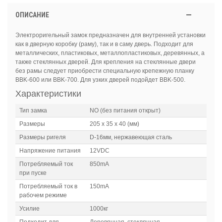
ОПИСАНИЕ
Электроригельный замок предназначен для внутренней установки
как в дверную коробку (раму), так и в саму дверь. Подходит для
металлических, пластиковых, металлопластиковых, деревянных, а
также стеклянных дверей. Для крепления на стеклянные двери
без рамы следует приобрести специальную крепежную планку
BBK-600 или BBK-700. Для узких дверей подойдет BBK-500.
Характеристики
Тип замка
NO (без питания открыт)
Размеры
205 x 35 x 40 (мм)
Размеры ригеля
D-16мм, нержавеющая сталь
Напряжение питания
12VDC
Потребляемый ток
850mA
при пуске
Потребляемый ток в
150mA
рабочем режиме
Усилие
1000кг