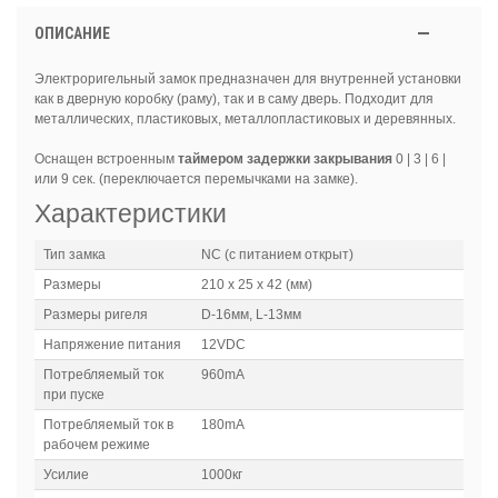
ОПИСАНИЕ
Электроригельный замок предназначен для внутренней установки
как в дверную коробку (раму), так и в саму дверь. Подходит для
металлических, пластиковых, металлопластиковых и деревянных.
Оснащен встроенным
таймером задержки закрывания
0 | 3 | 6 |
или 9 сек. (переключается перемычками на замке).
Характеристики
Тип замка
NC (с питанием открыт)
Размеры
210 x 25 x 42 (мм)
Размеры ригеля
D-16мм, L-13мм
Напряжение питания
12VDC
Потребляемый ток
960mA
при пуске
Потребляемый ток в
180mA
рабочем режиме
Усилие
1000кг