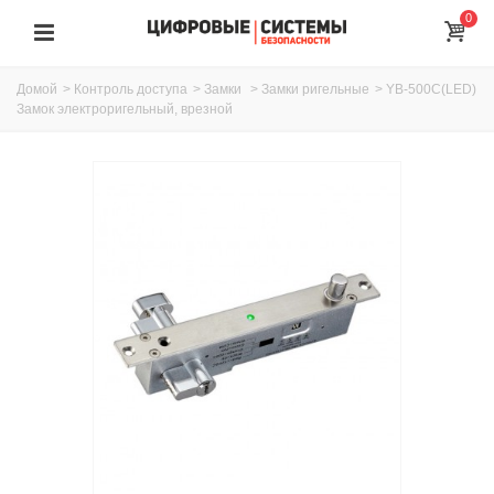
0
Домой
>
Контроль доступа
>
Замки
>
Замки ригельные
>
YB-500C(LED)
Замок электроригельный, врезной