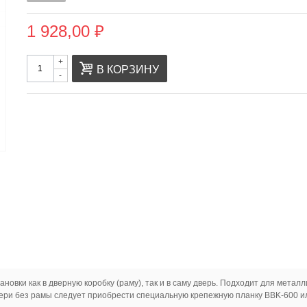
1 928,00 ₽
+
В КОРЗИНУ
-
овки как в дверную коробку (раму), так и в саму дверь. Подходит для метал
вери без рамы следует приобрести специальную крепежную планку BBK-600 ил