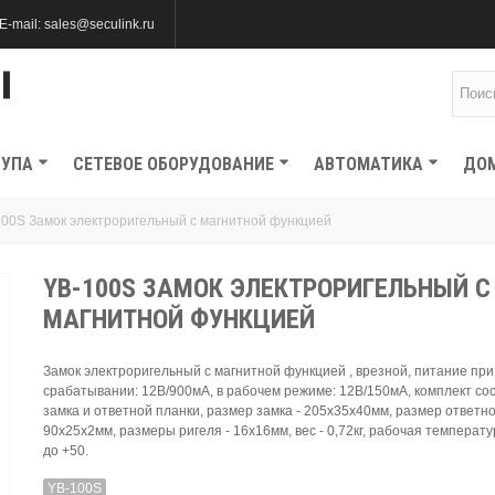
E-mail: sales@seculink.ru
ТУПА
СЕТЕВОЕ ОБОРУДОВАНИЕ
АВТОМАТИКА
ДО
00S Замок электроригельный с магнитной функцией
YB-100S ЗАМОК ЭЛЕКТРОРИГЕЛЬНЫЙ С
МАГНИТНОЙ ФУНКЦИЕЙ
Замок электроригельный с магнитной функцией , врезной, питание при
срабатывании: 12В/900мА, в рабочем режиме: 12В/150мА, комплект сос
замка и ответной планки, размер замка - 205х35х40мм, размер ответно
90х25х2мм, размеры ригеля - 16х16мм, вес - 0,72кг, рабочая температур
до +50.
YB-100S