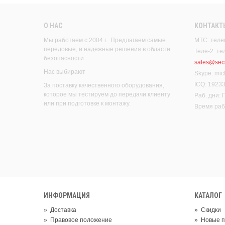
О НАС
КОНТАКТ
Мы работаем с 2004 г. Предлагаем самые
МТС: теле
передовые, и надежные решения в области
Теле-2: т
безопасности.
sales@secu
Нас выбирают
Skype: mic
ICQ: 1923
За поставку качественного оборудования,
которое мы тестируем до передачи клиенту
Раб. дни:
или при подготовке к монтажу.
Время рабо
ИНФОРМАЦИЯ
КАТАЛОГ
»
Доставка
»
Скидки
»
Правовое положение
»
Новые п