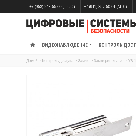
+7 (953) 243-55-00 (Tele 2)
+7 (911) 357-50-01 (МТС)
ВИДЕОНАБЛЮДЕНИЕ
КОНТРОЛЬ ДОС
Домой
>
Контроль доступа
>
Замки
>
Замки ригельные
>
YB-1