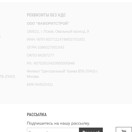
РЕКВИЗИТЫ БЕЗ НДС
ООО "ФАВОРИТСТРОЙ"
180021, г. Псков, Овальный проезд, 9
9
ИНН / КПП 6027111478/602701001
ОГРН 1086027001543
ОКПО 84287277
Р/с: 40702810420060000846
Филиал "Центральный" Банка ВТБ (ПАО) г.
ТБ (ПАО)
Москва
БИК 044525411
РАССЫЛКА
Подпишитесь на нашу рассылку.