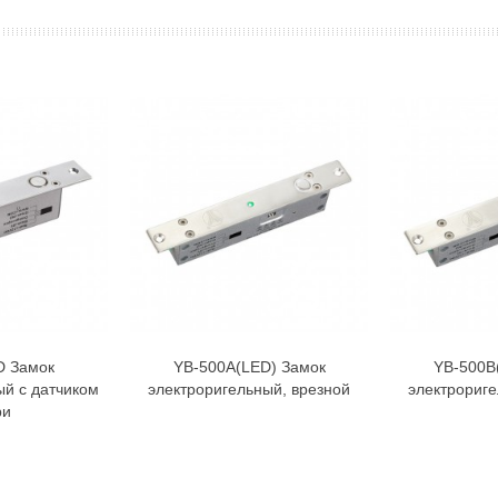
D Замок
YB-500A(LED) Замок
YB-500B
орзину
В корзину
ый с датчиком
электроригельный, врезной
электрориге
ри