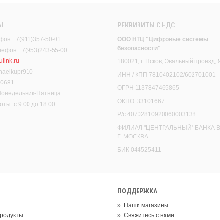
Ы
РЕКВИЗИТЫ C НДС
фон +7(911)357-50-01
ООО НТЦ "Цифровые системы
безопасности"
елефон +7(953)243-55-00
link.ru
180021, г. Псков, Овальный проезд, 
haelkupr910
ИНН / КПП 7810402102/602701001
30681
ОГРН 1137847465865
 Понедельник-Пятница
ОКПО: 33101667
ты: с 9:00 до 18:00
Р/с 40702810920060003138
ФИЛИАЛ "ЦЕНТРАЛЬНЫЙ" БАНКА В
Г. МОСКВА
БИК 044525411
ПОДДЕРЖКА
»
Наши магазины
родукты
»
Свяжитесь с нами