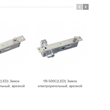
(LED) Замок
YB-500C(LED) Замок
YB
В корзину
В корзину
льный, врезной
электроригельный, врезной
Электрор
сте