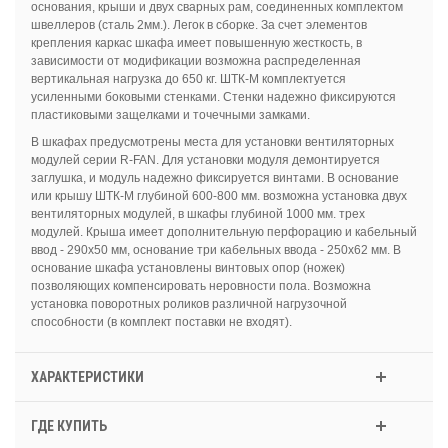
основания, крыши и двух сварных рам, соединенных комплектом
швеллеров (сталь 2мм.). Легок в сборке. За счет элементов
крепления каркас шкафа имеет повышенную жесткость, в
зависимости от модификации возможна распределенная
вертикальная нагрузка до 650 кг. ШТК-М комплектуется
усиленными боковыми стенками. Стенки надежно фиксируются
пластиковыми защелками и точечными замками.
В шкафах предусмотрены места для установки вентиляторных
модулей серии R-FAN. Для установки модуля демонтируется
заглушка, и модуль надежно фиксируется винтами. В основание
или крышу ШТК-М глубиной 600-800 мм. возможна установка двух
вентиляторных модулей, в шкафы глубиной 1000 мм. трех
модулей. Крыша имеет дополнительную перфорацию и кабельный
ввод - 290х50 мм, основание три кабельных ввода - 250х62 мм. В
основание шкафа установлены винтовых опор (ножек)
позволяющих компенсировать неровности пола. Возможна
установка поворотных роликов различной нагрузочной
способности (в комплект поставки не входят).
ХАРАКТЕРИСТИКИ
ГДЕ КУПИТЬ