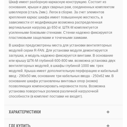
Шкаф имеет разборную каркасную конструкцию. Состоит из
основания, крыши и двух сварных рам, соединенных комплектом
швеллеров (сталь 2мм.). Легок в сборке. За счет элементов
крепления каркас шкафа имеет повышенную жесткость, в
зависимости от модификации возможна распределенная
вертикальная нагрузка до 650 кг. ШТК-М комплектуется
усиленными боковыми стенками. Стенки надежно фиксируются
пластиковыми защелками и точечными замками.
В шкафах предусмотрены места для установки вентиляторных
модулей серии R-FAN. Для установки модуля демонтируется
заглушка, и модуль надежно фиксируется винтами. В основание
или крышу ШТК-М глубиной 600-800 мм. возможна установка двух
вентиляторных модулей, в шкафы глубиной 1000 мм. трех
модулей. Крыша имеет дополнительную перфорацию и кабельный
ввод - 290х50 мм, основание три кабельных ввода - 250х62 мм. В
основание шкафа установлены винтовых опор (ножек)
позволяющих компенсировать неровности пола. Возможна
установка поворотных роликов различной нагрузочной
способности (в комплект поставки не входят).
ХАРАКТЕРИСТИКИ
ГДЕ КУПИТЬ