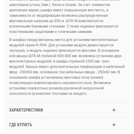
швеллеров (сталь 2мм.). Легок в сборке. За счет элементов
крепления каркас шкафа имеет повышенную жесткость, в
зависимости от модификации возможна распределенная
вертикальная нагрузка до 650 кг. ШТК-М комплектуется
усиленными боковыми стенками. Стенки надежно фиксируются
пластиковыми защелками и точечными замками.
В шкафах предусмотрены места для установки вентиляторных
модулей серии R-FAN. Для установки модуля демонтируется
заглушка, и модуль надежно фиксируется винтами. В основание
или крышу ШТК-М глубиной 600-800 мм. возможна установка двух
вентиляторных модулей, в шкафы глубиной 1000 мм. трех
модулей. Крыша имеет дополнительную перфорацию и кабельный
ввод - 290х50 мм, основание три кабельных ввода - 250х62 мм. В
основание шкафа установлены винтовых опор (ножек)
позволяющих компенсировать неровности пола. Возможна
установка поворотных роликов различной нагрузочной
способности (в комплект поставки не входят).
ХАРАКТЕРИСТИКИ
ГДЕ КУПИТЬ