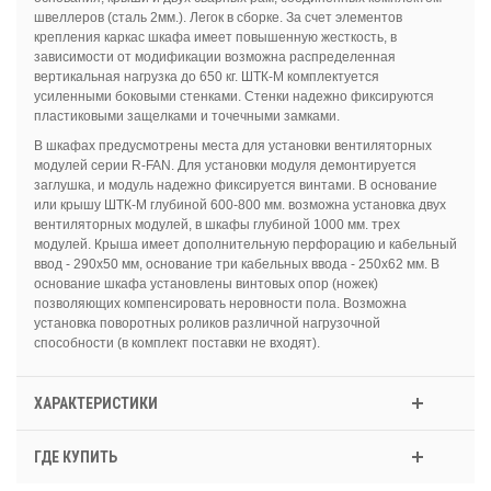
швеллеров (сталь 2мм.). Легок в сборке. За счет элементов
крепления каркас шкафа имеет повышенную жесткость, в
зависимости от модификации возможна распределенная
вертикальная нагрузка до 650 кг. ШТК-М комплектуется
усиленными боковыми стенками. Стенки надежно фиксируются
пластиковыми защелками и точечными замками.
В шкафах предусмотрены места для установки вентиляторных
модулей серии R-FAN. Для установки модуля демонтируется
заглушка, и модуль надежно фиксируется винтами. В основание
или крышу ШТК-М глубиной 600-800 мм. возможна установка двух
вентиляторных модулей, в шкафы глубиной 1000 мм. трех
модулей. Крыша имеет дополнительную перфорацию и кабельный
ввод - 290х50 мм, основание три кабельных ввода - 250х62 мм. В
основание шкафа установлены винтовых опор (ножек)
позволяющих компенсировать неровности пола. Возможна
установка поворотных роликов различной нагрузочной
способности (в комплект поставки не входят).
ХАРАКТЕРИСТИКИ
ГДЕ КУПИТЬ