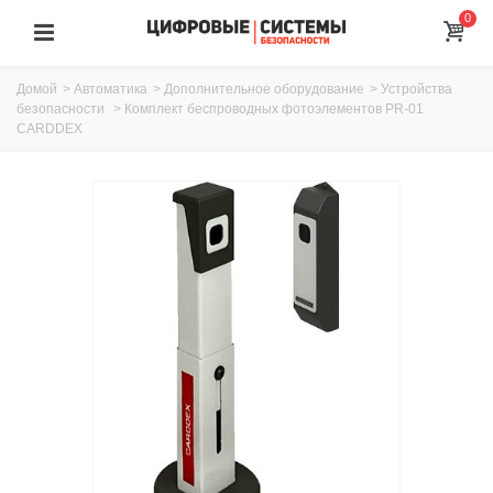
0
Домой
>
Автоматика
>
Дополнительное оборудование
>
Устройства
безопасности
>
Комплект беспроводных фотоэлементов PR-01
CARDDEX