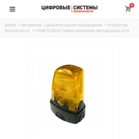
0
Домой
>
Автоматика
>
Дополнительное оборудование
>
Устройства
безопасности
>
CAME KLED24 Лампа сигнальная светодиодная 24 В