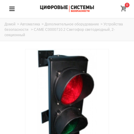
0
Домой
>
Автоматика
>
Дополнительное оборудование
>
Устройства
безопасности
>
CAME C0000710.2 Светофор светодиодный, 2-
секционный