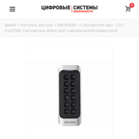
0
Домой
>
Контроль доступа
>
HIKVISION
>
Считыватели карт
>
DS-
K1107MK Считыватель Mifare карт с механической клавиатурой