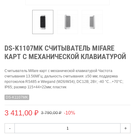
DS-K1107MK СЧИТЫВАТЕЛЬ MIFARE
КАРТ С МЕХАНИЧЕСКОЙ КЛАВИАТУРОЙ
Считыватель Mifare карт с механической клавиатурой Частота
считывания 13.56МГц; дальность считывания: ≥50 мм; поддержка
протоколов RS485 и Wiegand (W26/W34); DC12В; 2Вт; -40 °C...+70°C;
IP65; размер 115×44×22мм; пластик
DS-K1107MK
3 411,00 ₽
-10%
3 790,00 ₽
-
+