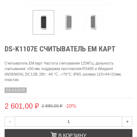
DS-K1107E СЧИТЫВАТЕЛЬ EM КАРТ
Считыватель EM карт Частота считывания 125КГц; дальность
считывания: ≥50 мм; поддержка протоколов RS485 и Wiegand
(W26/W34); DC12В; 2Вт; -40 °C...+70°C; IP65; размер 115×44×22мм;
пластик.
DS-K1107E
2 601,00 ₽
-10%
2 890,00 ₽
-
+
В КОРЗИНУ