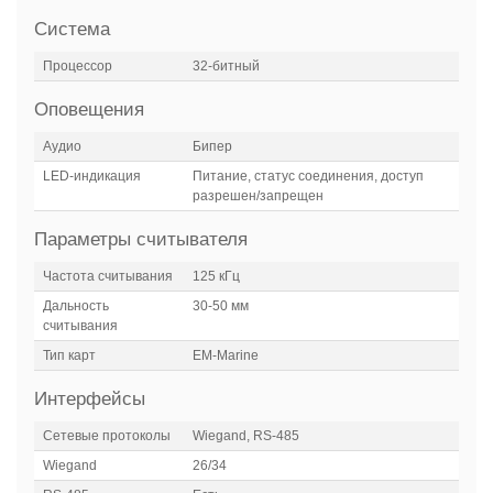
Система
Процессор
32-битный
Оповещения
Аудио
Бипер
LED-индикация
Питание, статус соединения, доступ
разрешен/запрещен
Параметры считывателя
Частота считывания
125 кГц
Дальность
30-50 мм
считывания
Тип карт
EM-Marine
Интерфейсы
Сетевые протоколы
Wiegand, RS-485
Wiegand
26/34