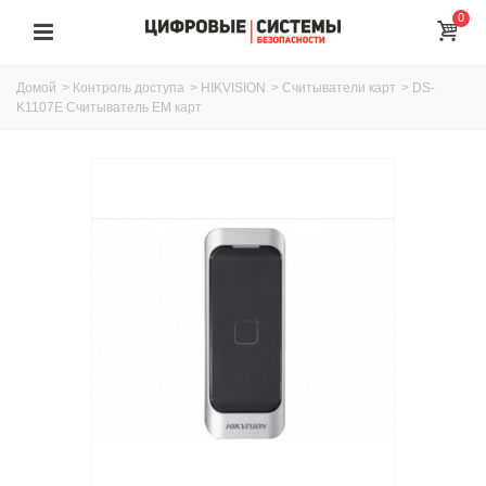
0
Домой
>
Контроль доступа
>
HIKVISION
>
Считыватели карт
>
DS-
K1107E Считыватель EM карт