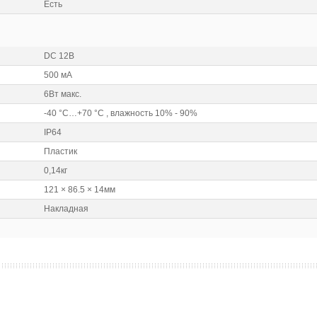
Есть
DC 12В
500 мА
6Вт макс.
-40 °C…+70 °C , влажность 10% - 90%
IP64
Пластик
0,14кг
121 × 86.5 × 14мм
Накладная