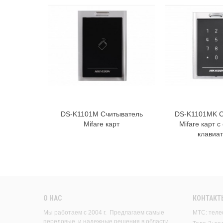
DS-K1101M Считыватель
DS-K1101MK С
В корзину
В к
Mifare карт
Mifare карт 
клавиа
О НАС
КОНТАКТ
Мы работаем с 2004 г. Предлагаем самые
МТС: теле
передовые, и надежные решения в области