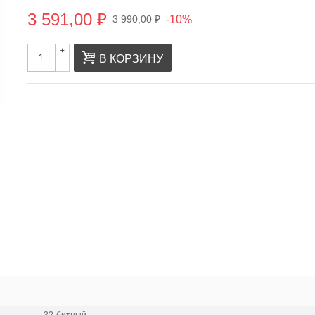
3 591,00 ₽
-10%
3 990,00 ₽
+
В КОРЗИНУ
-
32-битный