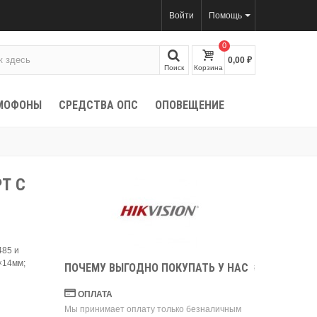
Войти
Помощь
0
0,00 ₽
Поиск
Корзина
МОФОНЫ
СРЕДСТВА ОПС
ОПОВЕЩЕНИЕ
Т С
я
485 и
×14мм;
ПОЧЕМУ ВЫГОДНО ПОКУПАТЬ У НАС
ОПЛАТА
Мы принимает оплату только безналичным