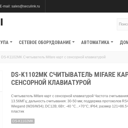
E-mail: sales@seculink.ru
ТУПА
СЕТЕВОЕ ОБОРУДОВАНИЕ
АВТОМАТИКА
ДО
>
DS-K1102MK Считыватель Mifare карт с сенсорной клавиатурой
DS-K1102MK СЧИТЫВАТЕЛЬ MIFARE КАР
СЕНСОРНОЙ КЛАВИАТУРОЙ
Считыватель Mifare карт с сенсорной клавиатурой Частота считывани
13.56МГц; дальность считывания: 30-50 мм; поддержка протоколов RS
Wiegand (W26/W34); DC12В; 6Вт; -40 °C...+70°C; IP64; размер 121×86.5
пластик
DS-K1102MK