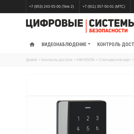
+7 (953) 243-55-00 (Tele 2)
+7 (911) 357-50-01 (МТС)
ВИДЕОНАБЛЮДЕНИЕ
КОНТРОЛЬ ДОС
Домой
>
Контроль доступа
>
HIKVISION
>
Считыватели карт