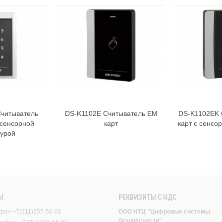
читыватель
DS-K1102E Считыватель EM
DS-K1102EK 
орзину
В корзину
с сенсорной
карт
карт с сенсо
турой
Ы
РЕКВИЗИТЫ C НДС
фон +7(911)357-50-01
ООО НТЦ "Цифровые системы
безопасности"