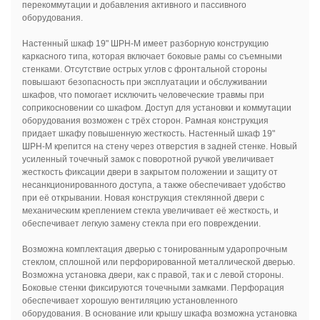
перекоммутации и добавления активного и пассивного
оборудования.
Настенный шкаф 19" ШРН-М имеет разборную конструкцию
каркасного типа, которая включает боковые рамы со съемными
стенками. Отсутствие острых углов с фронтальной стороны
повышают безопасность при эксплуатации и обслуживании
шкафов, что помогает исключить человеческие травмы при
соприкосновении со шкафом. Доступ для установки и коммутации
оборудования возможен с трёх сторон. Рамная конструкция
придает шкафу повышенную жесткость. Настенный шкаф 19"
ШРН-М крепится на стену через отверстия в задней стенке. Новый
усиленный точечный замок с поворотной ручкой увеличивает
жесткость фиксации двери в закрытом положении и защиту от
несанкционированного доступа, а также обеспечивает удобство
при её открывании. Новая конструкция стеклянной двери с
механическим креплением стекла увеличивает её жесткость, и
обеспечивает легкую замену стекла при его повреждении.
Возможна комплектация дверью с тонированным ударопрочным
стеклом, сплошной или перфорированной металлической дверью.
Возможна установка двери, как с правой, так и с левой стороны.
Боковые стенки фиксируются точечными замками. Перфорация
обеспечивает хорошую вентиляцию установленного
оборудования. В основание или крышу шкафа возможна установка