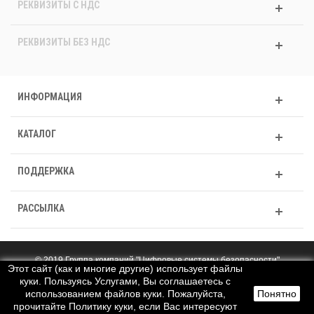
РЕКВИЗИТЫ C НДС
РЕКВИЗИТЫ БЕЗ НДС
ИНФОРМАЦИЯ
КАТАЛОГ
ПОДДЕРЖКА
РАССЫЛКА
© 2019 Группа компаний "Цифровые системы безопасности"
Этот сайт (как и многие другие) использует файлы
Полная версия
куки. Пользуясь Услугами, Вы соглашаетесь с
использованием файлов куки. Пожалуйста,
Понятно
прочитайте Политику куки, если Вас интересуют