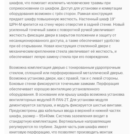
шкафов, что помогает исключить человеческие травмы при
соприкосновении со шкафом. Доступ для установки и коммутации
оборудования возможен с трёх сторон. Рамная конструкция
придает шкафу повышенную жесткость. Настенный шкаф 19"
ШРН-М крепится на стену через отверстия в задней стенке. Новый
усиленный точечный замок с поворотной ручкой увеличивает
жесткость фиксации двери в закрытом положении и защиту от
несанкционированного доступа, а также обеспечивает удобство
при её открывании. Новая конструкция стеклянной двери с
механическим креплением стекла увеличивает её жесткость, и
обеспечивает легкую замену стекла при его повреждении.
Возможна комплектация дверью с тонированным ударопрочным
стеклом, сплошной или перфорированной металлической дверью.
Возможна установка двери, как с правой, так и с левой стороны.
Боковые стенки фиксируются точечными замками. Перфорация
обеспечивает хорошую вентиляцию установленного
оборудования. В основание или крышу шкафа возможна установка
вентиляторных модулей R-FAN-2T. Для установки модуля
демонтируется заглушка, и модуль фиксируется шестью винтами.
Предусмотрены два кабельных ввода в верхней и нижней частях
шкафа, размер – 95х40мм. Система заземления входит в
стандартную комплектацию. Вертикальные направляющие
регулируются по глубине. Задняя часть рам шкафа имеет
юнитовую перфорацию, что позволяет производить монтаж