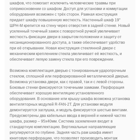
шкафов, что помогает исключить человеческие травмы при
соприкосновении со шкафом. Доступ для установки и коммутации
оборудования возможен с трёх сторон. Рамная конструкция
придает шкафу повышенную жесткость. Настенный шкаф 19"
ШРН-М крепится на стену через отверстия в задней стенке. Новый
усиленный точечный замок с поворотной ручкой увеличивает
жесткость фиксации двери в закрытом положении и защиту от
несанкционированного доступа, а также обеспечивает удобство
при её открывании. Новая конструкция стеклянной двери с
механическим креплением стекла увеличивает её жесткость, и
обеспечивает легкую замену стекла при его повреждении.
Возможна комплектация дверью с тонированным ударопрочным
стеклом, сплошной или перфорированной металлической дверью.
Возможна установка двери, как с правой, так и с левой стороны.
Боковые стенки фиксируются точечными замками. Перфорация
обеспечивает хорошую вентиляцию установленного
оборудования. В основание или крышу шкафа возможна установка
вентиляторных модулей R-FAN-2T. Для установки модуля
демонтируется заглушка, и модуль фиксируется шестью винтами.
Предусмотрены два кабельных ввода в верхней и нижней частях
шкафа, размер – 95х40мм. Система заземления входит в
стандартную комплектацию. Вертикальные направляющие
регулируются по глубине. Задняя часть рам шкафа имеет
юнитовую перфорацию, что позволяет производить монтаж