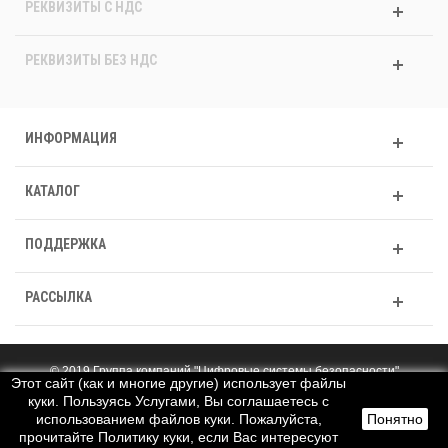
РЕКВИЗИТЫ C НДС
РЕКВИЗИТЫ БЕЗ НДС
ИНФОРМАЦИЯ
КАТАЛОГ
ПОДДЕРЖКА
РАССЫЛКА
© 2019 Группа компаний "Цифровые системы безопасности"
Этот сайт (как и многие другие) использует файлы
Полная версия
куки. Пользуясь Услугами, Вы соглашаетесь с
использованием файлов куки. Пожалуйста,
Понятно
прочитайте Политику куки, если Вас интересуют