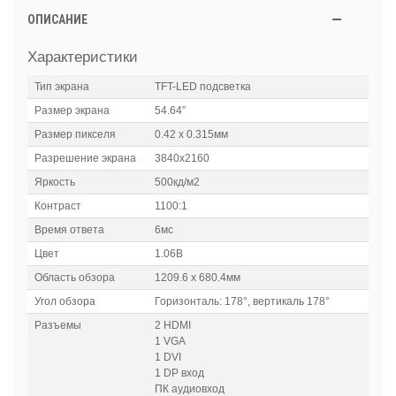
ОПИСАНИЕ
Характеристики
Тип экрана
TFT-LED подсветка
Размер экрана
54.64”
Размер пикселя
0.42 х 0.315мм
Разрешение экрана
3840х2160
Яркость
500кд/м2
Контраст
1100:1
Время ответа
6мс
Цвет
1.06B
Область обзора
1209.6 х 680.4мм
Угол обзора
Горизонталь: 178°, вертикаль 178°
Разъемы
2 HDMI
1 VGA
1 DVI
1 DP вход
ПК аудиовход