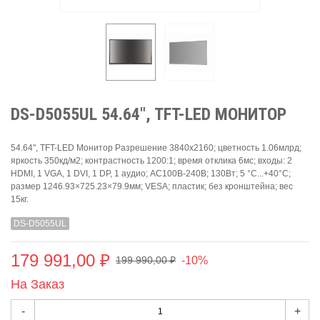
DS-D5055UL 54.64", TFT-LED МОНИТОР
54.64", TFT-LED Монитор Разрешение 3840х2160; цветность 1.06млрд;
яркость 350кд/м2; контрастность 1200:1; время отклика 6мс; входы: 2
HDMI, 1 VGA, 1 DVI, 1 DP, 1 аудио; AC100В-240В; 130Вт; 5 °C...+40°C;
размер 1246.93×725.23×79.9мм; VESA; пластик; без кронштейна; вес
15кг.
DS-D5055UL
179 991,00 ₽
-10%
199 990,00 ₽
На Заказ
-
+