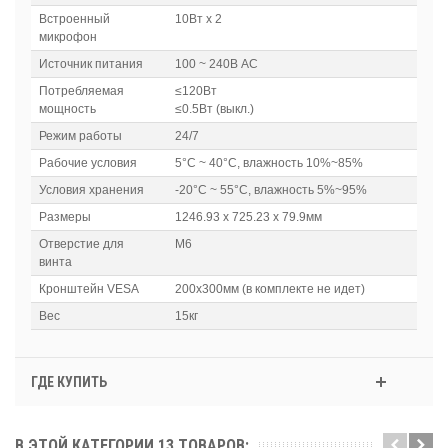
Встроенный
10Вт x 2
микрофон
Источник питания
100 ~ 240В АС
Потребляемая
≤120Вт
мощность
≤0.5Вт (выкл.)
Режим работы
24/7
Рабочие условия
5°C ~ 40°C, влажность 10%~85%
Условия хранения
-20°C ~ 55°C, влажность 5%~95%
Размеры
1246.93 х 725.23 х 79.9мм
Отверстие для
М6
винта
Кронштейн VESA
200x300мм (в комплекте не идет)
Вес
15кг
ГДЕ КУПИТЬ
В ЭТОЙ КАТЕГОРИИ 13 ТОВАРОВ: