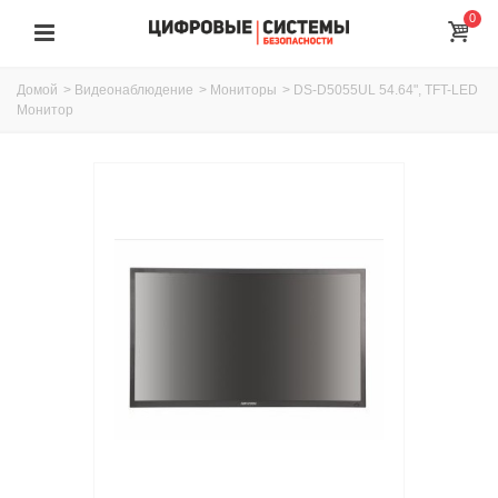
0
Домой
>
Видеонаблюдение
>
Мониторы
>
DS-D5055UL 54.64", TFT-LED
Монитор