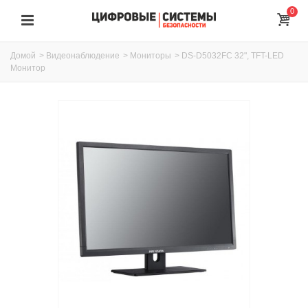
0
Домой
>
Видеонаблюдение
>
Мониторы
>
DS-D5032FC 32", TFT-LED
Монитор