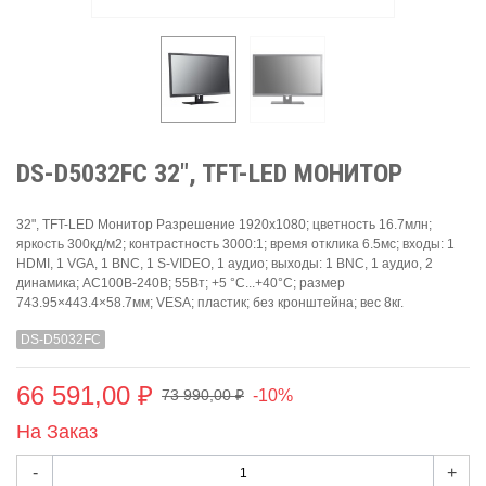
DS-D5032FC 32", TFT-LED МОНИТОР
32", TFT-LED Монитор Разрешение 1920х1080; цветность 16.7млн;
яркость 300кд/м2; контрастность 3000:1; время отклика 6.5мс; входы: 1
HDMI, 1 VGA, 1 BNC, 1 S-VIDEO, 1 аудио; выходы: 1 BNC, 1 аудио, 2
динамика; AC100В-240В; 55Вт; +5 °C...+40°C; размер
743.95×443.4×58.7мм; VESA; пластик; без кронштейна; вес 8кг.
DS-D5032FC
66 591,00 ₽
-10%
73 990,00 ₽
На Заказ
-
+