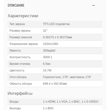
ОПИСАНИЕ
Характеристики
Тип экрана
TFT-LED подсветка
Размер экрана
32”
Размер пикселя
0.36375 х 0.36375мм
Разрешение экрана
1920х1080
Яркость
300кд/м2
Контрастность
3000:1
Время отклика
6.5мс
Цветность
16.7М
Угол обзора
Горизонталь: 178°, вертикаль 178°
Область обзора
698.4 х 392.85мм
Интерфейсы
Входы
1 х HDMI, 1 х VGA, 1 х BNC, 1 х S-VIDEO
Выходы
1 х BNC