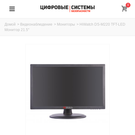
0
Домой
>
Видеонаблюдение
>
Мониторы
>
HiWatch DS-M220 TFT-LED
Монитор 21.5"