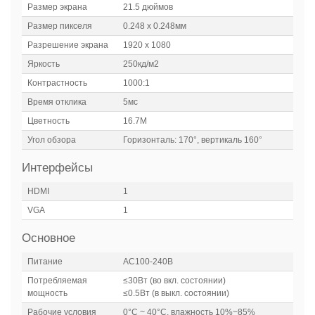
Размер экрана
21.5 дюймов
Размер пикселя
0.248 х 0.248мм
Разрешение экрана
1920 х 1080
Яркость
250кд/м2
Контрастность
1000:1
Время отклика
5мс
Цветность
16.7М
Угол обзора
Горизонталь: 170°, вертикаль 160°
Интерфейсы
HDMI
1
VGA
1
Основное
Питание
AC100-240В
Потребляемая
≤30Вт (во вкл. состоянии)
мощность
≤0.5Вт (в выкл. состоянии)
Рабочие условия
0°C ~ 40°C, влажность 10%~85%