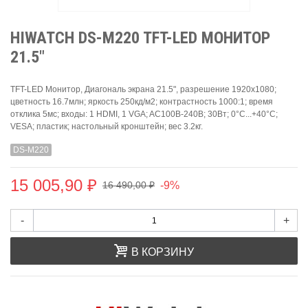
HIWATCH DS-M220 TFT-LED МОНИТОР
21.5"
TFT-LED Монитор, Диагональ экрана 21.5", разрешение 1920х1080;
цветность 16.7млн; яркость 250кд/м2; контрастность 1000:1; время
отклика 5мс; входы: 1 HDMI, 1 VGA; AC100В-240В; 30Вт; 0°C...+40°C;
VESA; пластик; настольный кронштейн; вес 3.2кг.
DS-M220
15 005,90 ₽
-9%
16 490,00 ₽
-
+
В КОРЗИНУ