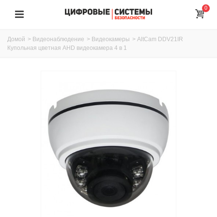
0
Домой
>
Видеонаблюдение
>
Видеокамеры
>
AltCam DDV21IR
Купольная цветная AHD видеокамера 4 в 1