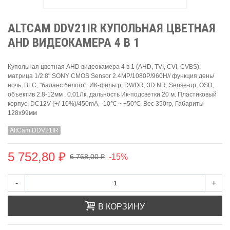
ALTCAM DDV21IR КУПОЛЬНАЯ ЦВЕТНАЯ
AHD ВИДЕОКАМЕРА 4 В 1
Купольная цветная AHD видеокамера 4 в 1 (AHD, TVI, CVI, CVBS),
матрица 1/2.8" SONY CMOS Sensor 2.4MP/1080P/960H// функция день/
ночь, BLC, "баланс белого". ИК-фильтр, DWDR, 3D NR, Sense-up, OSD,
объектив 2.8-12мм , 0.01Лк, дальность Ик-подсветки 20 м. Пластиковый
корпус, DC12V (+/-10%)/450mA, -10℃ ~ +50℃, Вес 350гр, Габариты
128x99мм
AltCam DDV21IR
5 752,80 ₽
-15%
6 768,00 ₽
-
+
В КОРЗИНУ