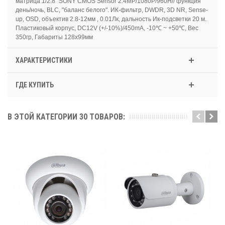
матрица 1/2.8" SONY CMOS Sensor 2.4MP/1080P/960H// функция
день/ночь, BLC, "баланс белого". ИК-фильтр, DWDR, 3D NR, Sense-
up, OSD, объектив 2.8-12мм , 0.01Лк, дальность Ик-подсветки 20 м.
Пластиковый корпус, DC12V (+/-10%)/450mA, -10℃ ~ +50℃, Вес
350гр, Габариты 128x99мм
ХАРАКТЕРИСТИКИ
ГДЕ КУПИТЬ
В ЭТОЙ КАТЕГОРИИ 30 ТОВАРОВ: