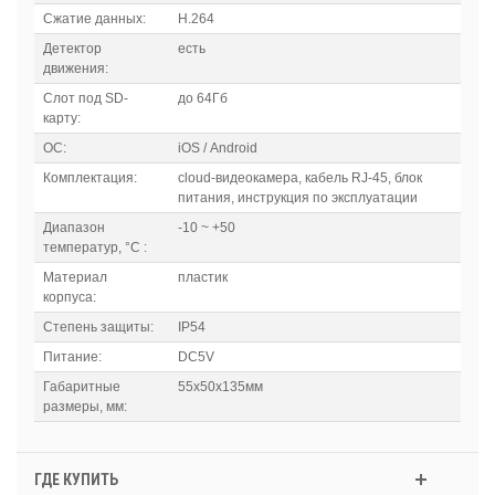
Сжатие данных:
H.264
Детектор
есть
движения:
Слот под SD-
до 64Гб
карту:
ОС:
iOS / Android
Комплектация:
cloud-видеокамера, кабель RJ-45, блок
питания, инструкция по эксплуатации
Диапазон
-10 ~ +50
температур, °C :
Материал
пластик
корпуса:
Степень защиты:
IP54
Питание:
DC5V
Габаритные
55х50х135мм
размеры, мм:
ГДЕ КУПИТЬ