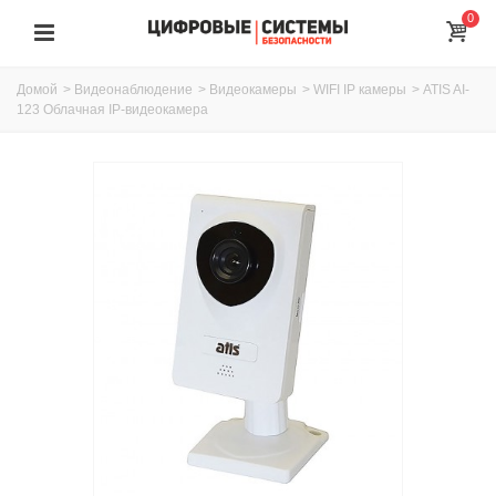
0
Домой
>
Видеонаблюдение
>
Видеокамеры
>
WIFI IP камеры
>
ATIS AI-
123 Облачная IP-видеокамера