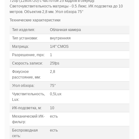
720р (1280x720) с частотой 25 кадров в секунду.
Cветочувствительность матрицы - 0.5 Люкс. ИК подсветка до 10
метров. Объектив 2,8 мм. Угол обзора 75°
Технические характеристики
Тип изделия:
Облачная камера
Тип установки:
внутренняя
Матрица:
1/4'' CMOS
Разрешение, mpx:
1
Скорость записи:
25fps
Фокусное
2,8
расстояние, мм:
Угол обзора:
75°
Чувствительность,
0,5Lux
Lux:
ИК-подсветка, м:
10
Механический ИК-
есть
фильтр:
Беспроводная
есть
сеть: