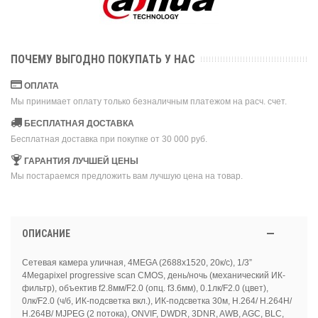
ПОЧЕМУ ВЫГОДНО ПОКУПАТЬ У НАС
ОПЛАТА
Мы принимает оплату только безналичным платежом на расч. счет.
БЕСПЛАТНАЯ ДОСТАВКА
Бесплатная доставка при покупке от 30 000 руб.
ГАРАНТИЯ ЛУЧШЕЙ ЦЕНЫ
Мы постараемся предложить вам лучшую цена на товар.
ОПИСАНИЕ
Сетевая камера уличная, 4MEGA (2688x1520, 20к/с), 1/3”
4Megapixel progressive scan CMOS, день/ночь (механический ИК-
фильтр), объектив f2.8мм/F2.0 (опц. f3.6мм), 0.1лк/F2.0 (цвет),
0лк/F2.0 (ч/б, ИК-подсветка вкл.), ИК-подсветка 30м, H.264/ H.264H/
H.264B/ MJPEG (2 потока), ONVIF, DWDR, 3DNR, AWB, AGC, BLC,