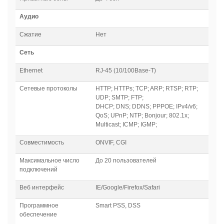
Аудио
Сжатие
Нет
Сеть
Ethernet
RJ-45 (10/100Base-T)
Сетевые протоколы
HTTP; HTTPs; TCP; ARP; RTSP; RTP;
UDP; SMTP; FTP;
DHCP; DNS; DDNS; PPPOE; IPv4/v6;
QoS; UPnP; NTP; Bonjour; 802.1x;
Multicast; ICMP; IGMP;
Совместимость
ONVIF, CGI
Максимальное число
До 20 пользователей
подключений
Веб интерфейс
IE/Google/Firefox/Safari
Программное
Smart PSS, DSS
обеспечение