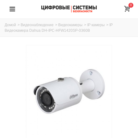
0
Домой
>
Видеонаблюдение
>
Видеокамеры
>
IP камеры
>
IP
Видеокамера Dahua DH-IPC-HFW1420SP-0360B