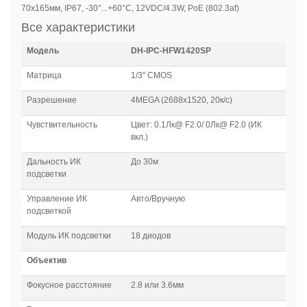
70x165мм, IP67, -30°...+60°C, 12VDC/4.3W, PoE (802.3af)
Все характеристики
Модель
DH-IPC-HFW1420SP
Матрица
1/3" CMOS
Разрешение
4MEGA (2688x1520, 20к/с)
Чувствительность
Цвет: 0.1Лк@ F2.0/ 0Лк@ F2.0 (ИК
вкл.)
Дальность ИК
До 30м
подсветки
Управление ИК
Авто/Вручную
подсветкой
Модуль ИК подсветки
18 диодов
Объектив
Фокусное расстояние
2.8 или 3.6мм