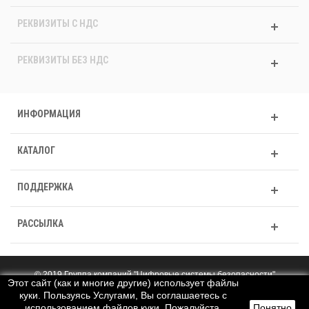
РЕКВИЗИТЫ C НДС
РЕКВИЗИТЫ БЕЗ НДС
ИНФОРМАЦИЯ
КАТАЛОГ
ПОДДЕРЖКА
РАССЫЛКА
© 2019 Группа компаний "Цифровые системы безопасности"
Этот сайт (как и многие другие) использует файлы
Полная версия
куки. Пользуясь Услугами, Вы соглашаетесь с
использованием файлов куки. Пожалуйста,
Понятно