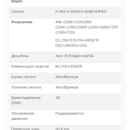
Видео
Сжатие
H.264/ H.264H/ H.264B/ MJPEG
Разрешение
4Mп (2688×1520)/3Mп
(2304×1296)/1080P (1920×1080)/720P
(1280×720)/
D1 (704×576/704×480)/CIF
(352×288/352×240)
День/Ночь
Авто (ICR)/Цветной/Ч/Б
Компенсация засветки
BLC/HLC/DWDR
Баланс белого
Авто/Вручную
Усиление сигнала
Авто/Вручную
Шумоподавление
3D
(DNR)
Обнаружение
Поддерживается
движения
Приватные зоны
До 4 зон