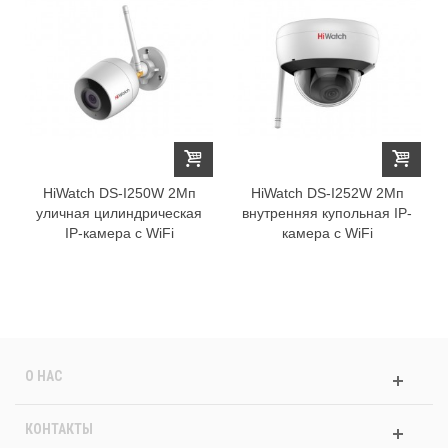
HiWatch DS-I250W 2Мп
HiWatch DS-I252W 2Мп
уличная цилиндрическая
внутренняя купольная IP-
IP-камера c WiFi
камера c WiFi
О НАС
КОНТАКТЫ