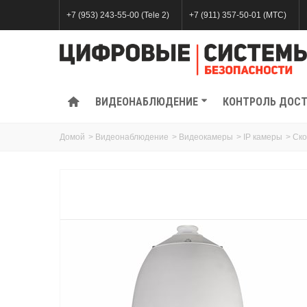
+7 (953) 243-55-00 (Tele 2)
+7 (911) 357-50-01 (МТС)
ВИДЕОНАБЛЮДЕНИЕ
КОНТРОЛЬ ДОС
Домой
>
Видеонаблюдение
>
Видеокамеры
>
IP камеры
>
Ско