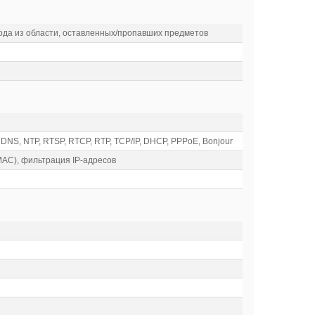
ода из области, оставленных/пропавших предметов
DDNS, NTP, RTSP, RTCP, RTP, TCP/IP, DHCP, PPPoE, Bonjour
MAC), фильтрация IP-адресов