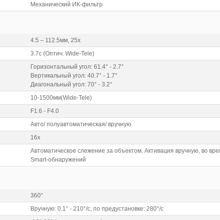
Механический ИК-фильтр
4.5 – 112.5мм, 25x
3.7с (Оптич. Wide-Tele)
Горизонтальный угол: 61.4° - 2.7°
Вертикальный угол: 40.7° - 1.7°
Диагональный угол: 70° - 3.2°
10-1500мм(Wide-Tele)
F1.6 - F4.0
Авто/ полуавтоматическая/ вручную
16x
Автоматическое слежение за объектом. Активация вручную, во вр
Smart-обнаружений
360°
Вручную: 0.1° - 210°/с, по предустановке: 280°/с