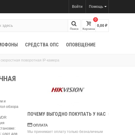
Войти
Помощь
0
0,00 ₽
Поиск
Корзина
МОФОНЫ
СРЕДСТВА ОПС
ОПОВЕЩЕНИЕ
 скоростная поворотная IP-камера
ИЧНАЯ
0м и
угол обзора
ПОЧЕМУ ВЫГОДНО ПОКУПАТЬ У НАС
 WDR
ция
ОПЛАТА
становке:
Мы принимает оплату только безналичным
с; слот для