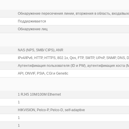
Обнаружение пересечения линии, вторжения в область, входа/вых
Поддерживается
Обнаружение лиц
NAS (NPS, SMB/ CIPS), ANR
IPv4/IPv6, HTTP, HTTPS, 802.1x, Qos, FTP, SMTP, UPnP, SNMP, DNS, 
Аутентификация пользователя (ID и PW), аутентификация хоста (
API, ONVIF, PSIA, CGI и Genetic
1 RJ45 10M/100M Ethernet
1
HIKVISION, Pelco-P, Pelco-D, self-adaptive
1
1