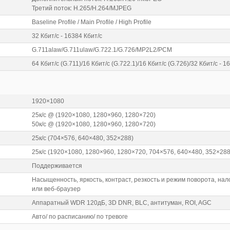
Третий поток: H.265/H.264/MJPEG
Baseline Profile / Main Profile / High Profile
32 Кбит/с - 16384 Кбит/с
G.711alaw/G.711ulaw/G.722.1/G.726/MP2L2/PCM
64 Кбит/с (G.711)/16 Кбит/с (G.722.1)/16 Кбит/с (G.726)/32 Кбит/с - 
1920×1080
25к/с @ (1920×1080, 1280×960, 1280×720)
50к/с @ (1920×1080, 1280×960, 1280×720)
25к/с (704×576, 640×480, 352×288)
25к/с (1920×1080, 1280×960, 1280×720, 704×576, 640×480, 352×288
Поддерживается
Насыщенность, яркость, контраст, резкость и режим поворота, н
или веб-браузер
Аппаратный WDR 120дБ, 3D DNR, BLC, антитуман, ROI, AGC
Авто/ по расписанию/ по тревоге