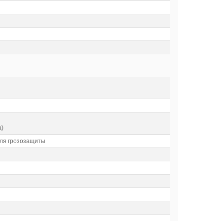
а)
для грозозащиты