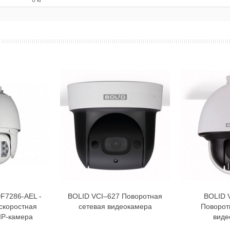
DF7286-AEL -
BOLID VCI–627 Поворотная
BOLID 
орзину
В корзину
скоростная
сетевая видеокамера
Поворот
IP-камера
виде