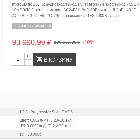
microSD до 256Гб; аудиовход/выход 1/1; тревожные вход/выход 7/2; 1 
10M/100M Ethernet; питание AC24В/Hi-PoE; 60Вт макс.; Hi-PoE: -40 °C...
AC24В: -60 °C...+65 °C; IP66; грозозащита TVS 6000B; вес 6кг.
DS-2DF7225IX-AELW
98 990,99 ₽
-10%
109 989,99 ₽
+
В КОРЗИНУ
-
1/2.8’’ Progressive Scan CMOS
Цвет: 0.002лк@(F1.2,AGC вкл.)
Ч/б: 0.0002лк@(F1.2,AGC вкл.)
1с ~ 30,000с