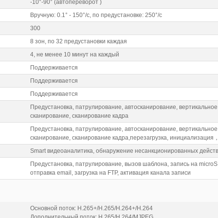
-10°-90° (автопереворот )
Вручную: 0.1° - 150°/с, по предустановке: 250°/с
300
8 зон, по 32 предустановки каждая
4, не менее 10 минут на каждый
Поддерживается
Поддерживается
Поддерживается
Предустановка, патрулирование, автосканирование, вертикальное
сканирование, сканирование кадра
Предустановка, патрулирование, автосканирование, вертикальное
сканирование, сканирование кадра,перезагрузка, инициализаци
Smart видеоаналитика, обнаружение несанкционированных действи
Предустановка, патрулирование, вызов шаблона, запись на microS
отправка email, загрузка на FTP, активация канала записи
Основной поток: H.265+/H.265/H.264+/H.264
Дополнительный поток: H.265/H.264/MJPEG