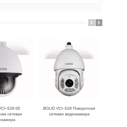
VCI–528-00
BOLID VCI–528 Поворотная
BOLID VC
В корзину
В корзину
ная сетевая
сетевая видеокамера
сетев
окамера