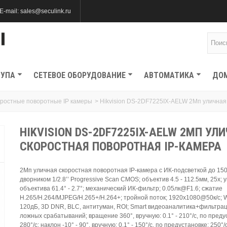
E-mail: sales@seculink.ru
ТУПА
СЕТЕВОЕ ОБОРУДОВАНИЕ
АВТОМАТИКА
ДО
ростные поворотные IP камеры
>
Hikvision DS-2DF7225IX-AELW 2Мп уличная
HIKVISION DS-2DF7225IX-AELW 2МП УЛ
СКОРОСТНАЯ ПОВОРОТНАЯ IP-КАМЕРА
2Мп уличная скоростная поворотная IP-камера с ИК-подсветкой до 15
дворником 1/2.8’’ Progressive Scan CMOS; объектив 4.5 - 112.5мм, 25x; 
объектива 61.4° - 2.7°; механический ИК-фильтр; 0.05лк@F1.6; сжатие
H.265/H.264/MJPEG/H.265+/H.264+; тройной поток; 1920х1080@50к/с;
120дБ, 3D DNR, BLC, антитуман, ROI; Smart видеоаналитика+фильтра
ложных срабатываний; вращение 360°, вручную: 0.1° - 210°/с, по преду
280°/с; наклон -10° - 90°, вручную: 0.1° - 150°/с, по предустановке: 250°/