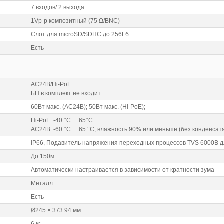
7 входов/ 2 выхода
1Vp-p композитный (75 Ω/BNC)
Слот для microSD/SDHC до 256Гб
Есть
AC24В/Hi-PoE
БП в комплект не входит
60Вт макс. (AC24B); 50Вт макс. (Hi-PoE);
Hi-PoE: -40 °C...+65°C
AC24В: -60 °C...+65 °C, влажность 90% или меньше (без конденсат
IP66, Подавитель напряжения переходных процессов TVS 6000B 
До 150м
Автоматически настраивается в зависимости от кратности зума
Металл
Есть
Ø245 × 373.94 мм
6 кг