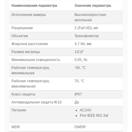
Наименования параметра
Значение параметра
Исполнение камеры
Высокоскоростная
купольная
Разрешение
2 (Full HD), мп
Объектив
Трансфокатор
Фокусное расстояние
4,7-94, мм
Размер матрицы
1/2,8"
Минимальная освещенность
0.05, Лк
Рабочая температура,
-50, °С
минимальная
Рабочая температура,
70, °С
максимальная
Класс защиты
IP67
Антивандальная защита IK10
Да
Питание
AC24V
Poe IEEE 802.3at
WDR
DWDR