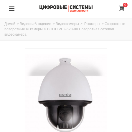
0
Домой
>
Видеонаблюдение
>
Видеокамеры
>
IP камеры
>
Скоростные
поворотные IP камеры
>
BOLID VCI–528-00 Поворотная сетевая
видеокамера