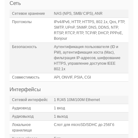
Сеть
Сетевое хранение
NAS (NPS, SMB/ CIPS), ANR
Протоколы
IPv4/IPv6, HTTP, HTTPS, 802.1x, Qos, FTP,
SMTP, UPnP, SNMP, DNS, DDNS, NTP,
RTSP, RTCP, RTP, TCP/IP, DHCP, PPPoE,
Bonjour
Безопасность
Аутентификация пользователя (ID и
PW), аутентификация хоста (Mac),
фильтрация IP-адресов, шифрование
HTTPS, управление доступом IEEE
802.1x
Совместимость
API, ONVIF, PSIA, CGI
Интерфейсы
Сетевой интерфейс
1 RJ45 10M/100M Ethernet
Аудиовход
1 вход
Аудиовыход
1 выход
Локальное
Слот для microSD/SDHC до 256Гб
хранилище