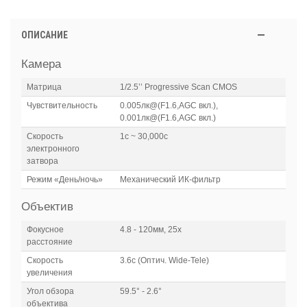
ОПИСАНИЕ
Камера
Матрица
1/2.5’’ Progressive Scan CMOS
Чувствительность
0.005лк@(F1.6,AGC вкл.),
0.001лк@(F1.6,AGC вкл.)
Скорость
1с ~ 30,000с
электронного
затвора
Режим «День/ночь»
Механический ИК-фильтр
Объектив
Фокусное
4.8 - 120мм, 25x
расстояние
Скорость
3.6с (Оптич. Wide-Tele)
увеличения
Угол обзора
59.5° - 2.6°
объектива