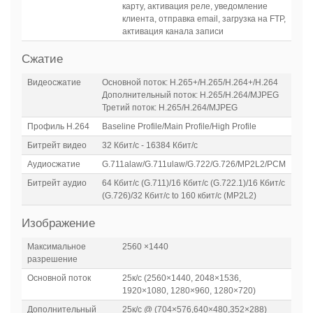
карту, активация реле, уведомление
клиента, отправка email, загрузка на FTP,
активация канала записи
Сжатие
Видеосжатие
Основной поток: H.265+/H.265/H.264+/H.264
Дополнительный поток: H.265/H.264/MJPEG
Третий поток: H.265/H.264/MJPEG
Профиль H.264
Baseline Profile/Main Profile/High Profile
Битрейт видео
32 Кбит/с - 16384 Кбит/с
Аудиосжатие
G.711alaw/G.711ulaw/G.722/G.726/MP2L2/PCM
Битрейт аудио
64 Кбит/с (G.711)/16 Кбит/с (G.722.1)/16 Кбит/с
(G.726)/32 Кбит/с to 160 кбит/с (MP2L2)
Изображение
Максимальное
2560 ×1440
разрешение
Основной поток
25к/с (2560×1440, 2048×1536,
1920×1080, 1280×960, 1280×720)
Дополнительный
25к/с @ (704×576,640×480,352×288)