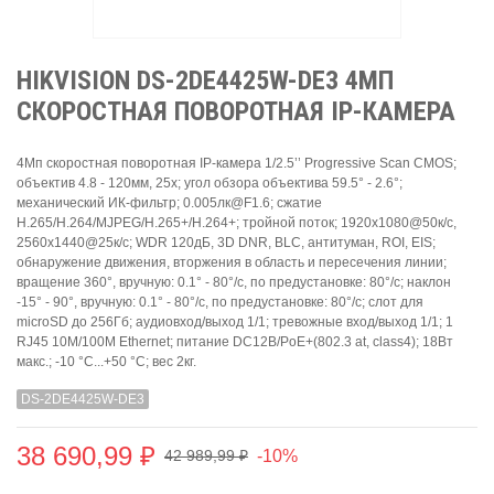
HIKVISION DS-2DE4425W-DE3 4МП
СКОРОСТНАЯ ПОВОРОТНАЯ IP-КАМЕРА
4Мп скоростная поворотная IP-камера 1/2.5’’ Progressive Scan CMOS;
объектив 4.8 - 120мм, 25x; угол обзора объектива 59.5° - 2.6°;
механический ИК-фильтр; 0.005лк@F1.6; сжатие
H.265/H.264/MJPEG/H.265+/H.264+; тройной поток; 1920х1080@50к/с,
2560х1440@25к/с; WDR 120дБ, 3D DNR, BLC, антитуман, ROI, EIS;
обнаружение движения, вторжения в область и пересечения линии;
вращение 360°, вручную: 0.1° - 80°/с, по предустановке: 80°/с; наклон
-15° - 90°, вручную: 0.1° - 80°/с, по предустановке: 80°/с; слот для
microSD до 256Гб; аудиовход/выход 1/1; тревожные вход/выход 1/1; 1
RJ45 10M/100M Ethernet; питание DC12В/PoE+(802.3 at, class4); 18Вт
макс.; -10 °C...+50 °C; вес 2кг.
DS-2DE4425W-DE3
38 690,99 ₽
-10%
42 989,99 ₽