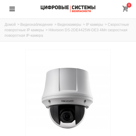
0
Домой
>
Видеонаблюдение
>
Видеокамеры
>
IP камеры
>
Скоростные
поворотные IP камеры
>
Hikvision DS-2DE4425W-DE3 4Мп скоростная
поворотная IP-камера