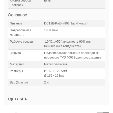
Кнопка сброса
Есть
настроек
Основное
Питание
DC12В/PoE+ (802.3at, 4 класс)
Потребляемая
18Вт макс.
мощность
Рабочие условия
-10°C…+50°, влажность 90% или
меньше (без конденсата)
Защита
Подавитель напряжения переходных
процессов TVS 4000B для грозозащиты
Материал
Металл/пластик
Размеры
Ø 165× 179.5мм
Ø 165× 168мм
Вес (брутто)
2 кг
ГДЕ КУПИТЬ