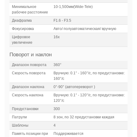
Минимальное
10-1,500мм(Wide-Tele)
рабочее расстояние
Диафрагма
F1.6 - F3.5
Фокусировка
Авто/ полуавтоматическая/ вручную
Цифровое
16x
увеличение
Поворот и наклон
Диапазон поворота
360°
Скорость поворота
Вручную: 0.1° - 160°/с, по предустановке:
160°/с
Диапазон наклона
0°-90° (автопереворот )
Скорость наклона
Вручную: 0.1° - 120°/с, по предустановке:
120°/с
Предустановки
300
Патрули
8 зон, по 32 предустановки каждая
Шаблоны
4
Память позиции при
Поддерживается