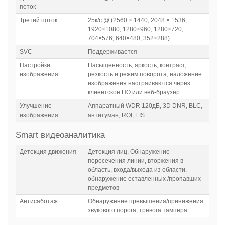
поток
Третий поток
25к/с @ (2560 × 1440, 2048 × 1536,
1920×1080, 1280×960, 1280×720,
704×576, 640×480, 352×288)
SVC
Поддерживается
Настройки
Насыщенность, яркость, контраст,
изображения
резкость и режим поворота, наложение
изображения настраиваются через
клиентское ПО или веб-браузер
Улучшение
Аппаратный WDR 120дБ, 3D DNR, BLC,
изображения
антитуман, ROI, EIS
Smart видеоаналитика
Детекция движения
Детекция лиц, Обнаружение
пересечения линии, вторжения в
область, входа/выхода из области,
обнаружение оставленных /пропавших
предметов
Антисаботаж
Обнаружение превышения/принижения
звукового порога, тревога тампера