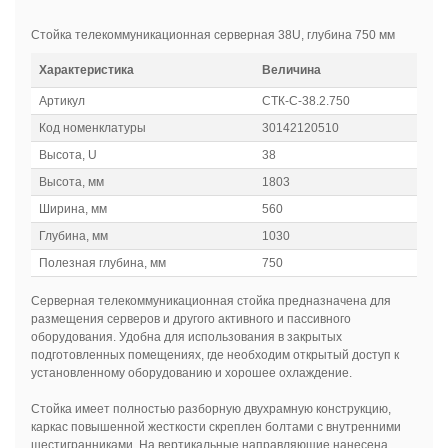
Стойка телекоммуникационная серверная 38U, глубина 750 мм
Характеристика
Величина
Артикул
СТК-С-38.2.750
Код номенклатуры
30142120510
Высота, U
38
Высота, мм
1803
Ширина, мм
560
Глубина, мм
1030
Полезная глубина, мм
750
Серверная телекоммуникационная стойка предназначена для
размещения серверов и другого активного и пассивного
оборудования. Удобна для использования в закрытых
подготовленных помещениях, где необходим открытый доступ к
установленному оборудованию и хорошее охлаждение.
Стойка имеет полностью разборную двухрамную конструкцию,
каркас повышенной жесткости скреплен болтами с внутренними
шестигранниками. На вертикальные направляющие нанесена