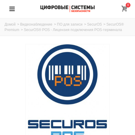
0
Домой
>
Видеонаблюдение
>
ПО для записи
>
SecurOS
>
SecurOS®
Premium
>
SecurOS® POS - Лицензия подключения POS-терминала