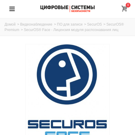
0
Домой
>
Видеонаблюдение
>
ПО для записи
>
SecurOS
>
SecurOS®
Premium
>
SecurOS® Face - Лицензия модуля распознавания лиц