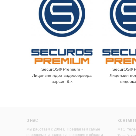
SecurOS® Premium -
SecurOS® P
В корзину
В к
Лицензия ядра видеосервера
Лицензия по
версия 9.x
видеок
О НАС
КОНТАКТ
Мы работаем с 2004 г. Предлагаем самые
МТС: теле
передовые, и надежные решения в области
Теле-2: т