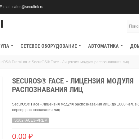
E-mail: sales@seculink.ru
ТУПА
СЕТЕВОЕ ОБОРУДОВАНИЕ
АВТОМАТИКА
ДО
urOS® Premium
>
SecurOS® Face - Лицензия модуля распознавания лиц
SECUROS® FACE - ЛИЦЕНЗИЯ МОДУЛЯ
РАСПОЗНАВАНИЯ ЛИЦ
SecurOS® Face - Лицензия модуля распознавания лиц (до 1000 чел. в б
сервер распознавания лиц.
ISS02FACE3-PREM
0,00 ₽