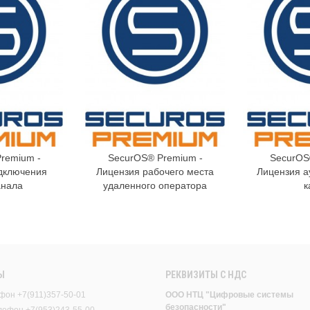
remium -
SecurOS® Premium -
SecurOS
орзину
В корзину
дключения
Лицензия рабочего места
Лицензия а
анала
удаленного оператора
к
Ы
РЕКВИЗИТЫ C НДС
фон +7(911)357-50-01
ООО НТЦ "Цифровые системы
безопасности"
елефон +7(953)243-55-00