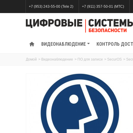
+7 (953) 243-55-00 (Tele 2)
+7 (911) 357-50-01 (МТС)
ВИДЕОНАБЛЮДЕНИЕ
КОНТРОЛЬ ДОС
Домой
>
Видеонаблюдение
>
ПО для записи
>
SecurOS
>
Sec