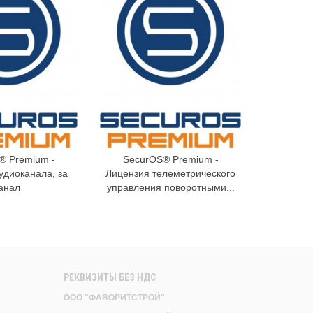
® Premium -
SecurOS® Premium -
Secur
В корзину
В корзину
удиоканала, за
Лицензия телеметрического
Лиценз
анал
управления поворотными...
Датчиков 
РЕКВИЗИТЫ БЕЗ НДС
ООО "ФАВОРИТСТРОЙ"