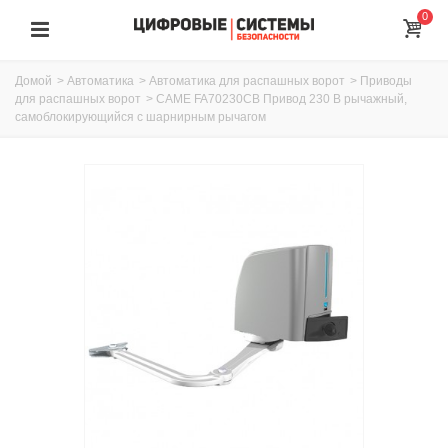
0
Домой
>
Автоматика
>
Автоматика для распашных ворот
>
Приводы
для распашных ворот
>
CAME FA70230CB Привод 230 В рычажный,
самоблокирующийся с шарнирным рычагом