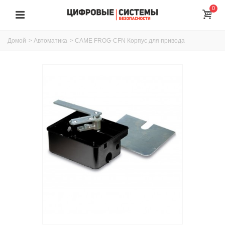
0
Домой
>
Автоматика
>
CAME FROG-CFN Корпус для привода