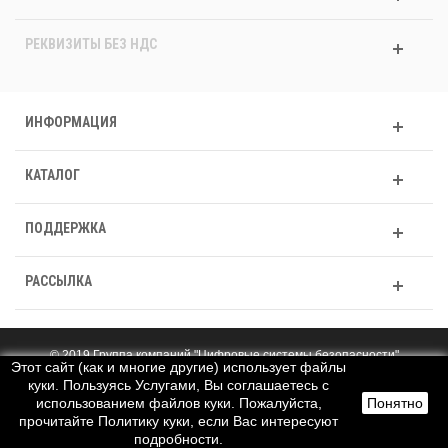
РЕКВИЗИТЫ БЕЗ НДС
ИНФОРМАЦИЯ
КАТАЛОГ
ПОДДЕРЖКА
РАССЫЛКА
© 2019 Группа компаний "Цифровые системы безопасности"
Этот сайт (как и многие другие) использует файлы
Полная версия
куки. Пользуясь Услугами, Вы соглашаетесь с
использованием файлов куки. Пожалуйста,
Понятно
прочитайте Политику куки, если Вас интересуют
Пред.
След.
Верх
подробности.