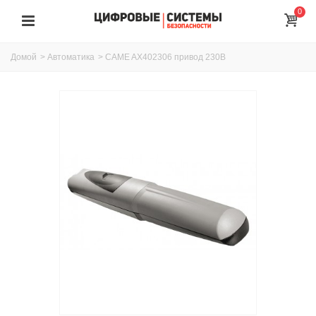
0
Домой
>
Автоматика
>
CAME AX402306 привод 230В