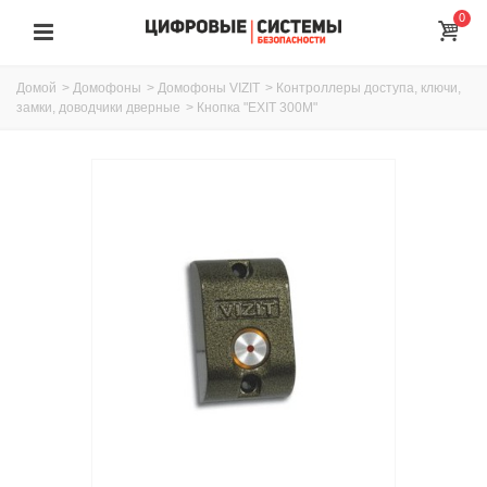
0
Домой
>
Домофоны
>
Домофоны VIZIT
>
Контроллеры доступа, ключи,
замки, доводчики дверные
>
Кнопка "EXIT 300М"