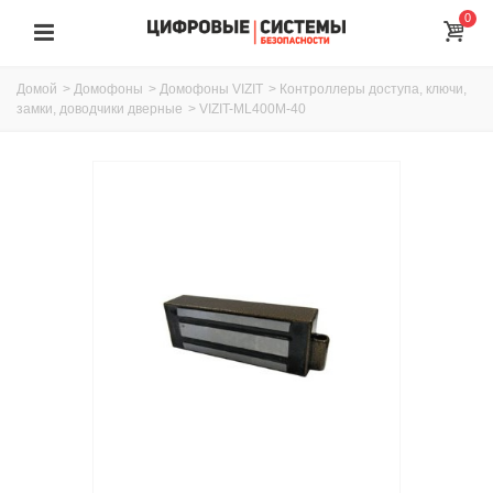
0
Домой
>
Домофоны
>
Домофоны VIZIT
>
Контроллеры доступа, ключи,
замки, доводчики дверные
>
VIZIT-ML400М-40