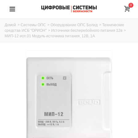
0
Домой
>
Системы ОПС
>
Оборудование ОПС Болид
>
Технические
средства ИСБ "ОРИОН"
>
Источники бесперебойного питания 12в
>
МИП-12 исп.01 Модуль источника питания, 12В, 1А