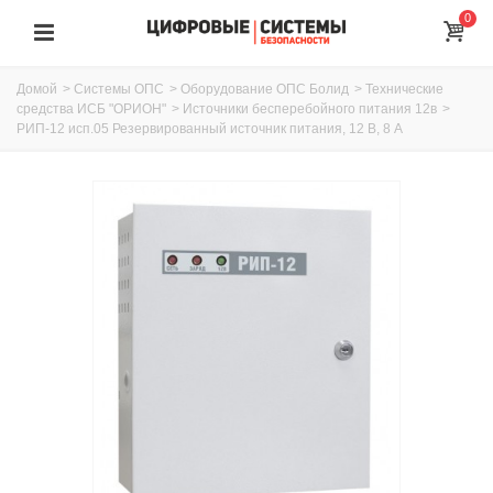
0
Домой
>
Системы ОПС
>
Оборудование ОПС Болид
>
Технические
средства ИСБ "ОРИОН"
>
Источники бесперебойного питания 12в
>
РИП-12 исп.05 Резервированный источник питания, 12 В, 8 А