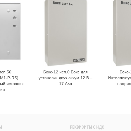
исп.50
Бокс-12 исп.0 Бокс для
Бокс-
орзину
В корзину
7М1-Р-RS)
установки двух аккум.12 В –
Интеллекту
ый источник
17 А×ч
напряж
ния
Ы
РЕКВИЗИТЫ C НДС