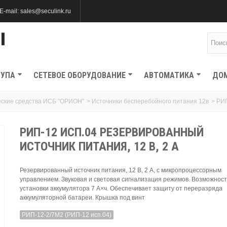
E-mail: sales@seculink.ru
ТУПА
СЕТЕВОЕ ОБОРУДОВАНИЕ
АВТОМАТИКА
ДО
еские средства ИСБ "ОРИОН"
>
Источники бесперебойного питания 12в
>
РИП
РИП-12 ИСП.04 РЕЗЕРВИРОВАННЫЙ
ИСТОЧНИК ПИТАНИЯ, 12 В, 2 А
Резервированный источник питания, 12 В, 2 А, с микропроцессорным
управлением. Звуковая и световая сигнализация режимов. Возможност
установки аккумулятора 7 А×ч. Обеспечивает защиту от переразряда
аккумуляторной батареи. Крышка под винт
РИП-12-2/7М2 (РИП-12 исп.04)