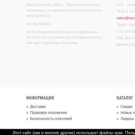
Мы работаем с 2004 г. Предлагаем самые
МТС: теле
передовые, и надежные решения в области
Теле-2: т
безопасности.
sales@secu
Нас выбирают
Skype: mic
ICQ: 1923
За поставку качественного оборудования,
которое мы тестируем до передачи клиенту
Раб. дни:
или при подготовке к монтажу.
Время рабо
ИНФОРМАЦИЯ
КАТАЛОГ
»
Доставка
»
Скидки
»
Правовое положение
»
Новые п
»
Безопасность платежей
»
Лидеры
Этот сайт (как и многие другие) использует файлы куки. Пол
© 2019 Группа компаний "Цифровые системы безопасности"