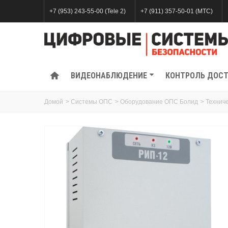
+7 (953) 243-55-00 (Tele 2)
+7 (911) 357-50-01 (МТС)
ВИДЕОНАБЛЮДЕНИЕ
КОНТРОЛЬ ДОС
Домой
>
Системы ОПС
>
Оборудование ОПС Болид
>
Технич