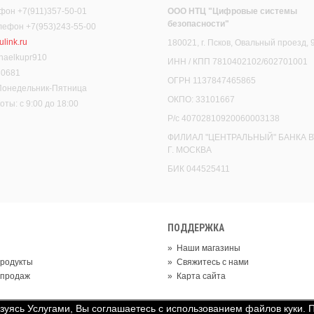
фон +7(911)357-50-01
ООО НТЦ "Цифровые системы
безопасности"
елефон +7(953)243-55-00
link.ru
180021, г. Псков, Овальный проезд, 
haelkupr910
ИНН / КПП 7810402102/602701001
30681
ОГРН 1137847465865
 Понедельник-Пятница
ОКПО: 33101667
ты: с 9:00 до 18:00
Р/с 40702810920060003138
ФИЛИАЛ "ЦЕНТРАЛЬНЫЙ" БАНКА В
Г. МОСКВА
БИК 044525411
ПОДДЕРЖКА
»
Наши магазины
родукты
»
Свяжитесь с нами
 продаж
»
Карта сайта
ьзуясь Услугами, Вы соглашаетесь с использованием файлов куки. 