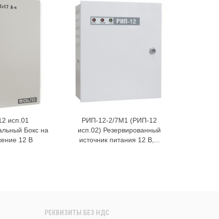
12 исп.01
РИП-12-2/7М1 (РИП-12
РИП-12
В корзину
В корзину
альный Бокс на
исп.02) Резервированный
1/7М2) 
ение 12 В
источник питания 12 В,...
источни
РЕКВИЗИТЫ БЕЗ НДС