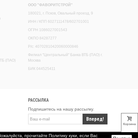
ООО "ФАВОРИТСТРОЙ"
180021, г. Псков, Овальный проезд, 9
9
ИНН / КПП 6027111478/602701001
ОГРН 1086027001543
ОКПО 84287277
Р/с: 40702810420060000846
Филиал "Центральный" Банка ВТБ (ПАО) г.
ТБ (ПАО)
Москва
БИК 044525411
РАССЫЛКА
Подпишитесь на нашу рассылку.
Вперед!
Корзина
Пожалуйста, прочитайте Политику куки, если Вас