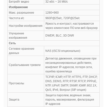
Битрейт видео
32 кб/с ~ 16 Мб/с
Изображение
Макс. разрешение
1280×960
Частота к/с
960P@25к/с, 720P@25к/с
Яркость и контраст, настраиваются
Настройки изображения
через клиентское ПО или веб-браузер
Улучшение
DWDR, BLC, 3D DNR
изображения
Сеть
Сетевое хранение
NAS (iSCSI опционально)
данных
Детектор движения, оповещение при
несанкционированных действиях,
Срабатывание тревоги
конфликт IP-адресов, потеря сети,
ошибка хранилища
TCP/IP, ICMP, HTTP, HTTPS, FTP, DHCP,
DNS, DDNS, RTP, RTSP, RTCP, PPPoE,
Протоколы
NTP, UPnP, SMTP, SNMP, IGMP, 802.1X,
QoS, IPv6, Bonjour (SIP опция)
Защита паролем, водяные знаки,
Защита
пароль, маскирование, фильтрация
IP-адресов