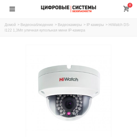
0
Домой
>
Видеонаблюдение
>
Видеокамеры
>
IP камеры
>
HiWatch DS-
I122 1,3Мп уличная купольная мини IP-камера