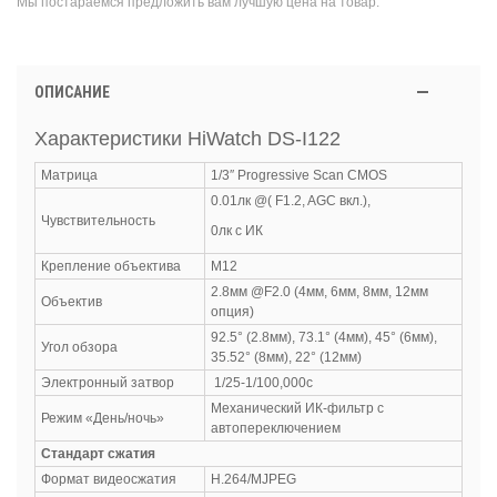
Мы постараемся предложить вам лучшую цена на товар.
ОПИСАНИЕ
Характеристики HiWatch DS-I122
Матрица
1/3″ Progressive Scan CMOS
0.01лк @( F1.2, AGC вкл.),
Чувствительность
0лк с ИК
Крепление объектива
М12
2.8мм @F2.0 (4мм, 6мм, 8мм, 12мм
Объектив
опция)
92.5° (2.8мм), 73.1° (4мм), 45° (6мм),
Угол обзора
35.52° (8мм), 22° (12мм)
Электронный затвор
1/25-1/100,000с
Механический ИК-фильтр с
Режим «День/ночь»
автопереключением
Стандарт сжатия
Формат видеосжатия
H.264/MJPEG