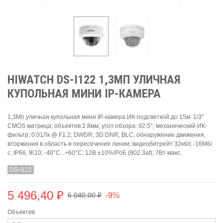
HIWATCH DS-I122 1,3МП УЛИЧНАЯ
КУПОЛЬНАЯ МИНИ IP-КАМЕРА
1,3Мп уличная купольная мини IP-камера ИК-подсветкой до 15м. 1/3''
CMOS матрица; объектив 2.8мм; угол обзора: 92.5°; механический ИК-
фильтр; 0.01Лк @ F1.2; DWDR, 3D DNR, BLC; обнаружение движения,
вторжения в область и пересечения линии; видеобитрейт 32кб/с -16Мб/
с; IP66; IK10; -40°C...+60°C; 12В ±10%/PoE (802.3af); 7Вт макс.
DS-I122
5 496,40 ₽
-9%
6 040,00 ₽
Объектив