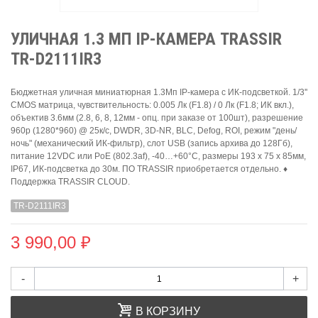
УЛИЧНАЯ 1.3 МП IP-КАМЕРА TRASSIR
TR-D2111IR3
Бюджетная уличная миниатюрная 1.3Мп IP-камера с ИК-подсветкой. 1/3''
CMOS матрица, чувствительность: 0.005 Лк (F1.8) / 0 Лк (F1.8; ИК вкл.),
объектив 3.6мм (2.8, 6, 8, 12мм - опц. при заказе от 100шт), разрешение
960p (1280*960) @ 25к/с, DWDR, 3D-NR, BLC, Defog, ROI, режим "день/
ночь" (механический ИК-фильтр), слот USB (запись архива до 128Гб),
питание 12VDC или PoE (802.3af), -40…+60°C, размеры 193 х 75 x 85мм,
IP67, ИК-подсветка до 30м. ПО TRASSIR приобретается отдельно. ♦
Поддержка TRASSIR CLOUD.
TR-D2111IR3
3 990,00 ₽
-
+
В КОРЗИНУ