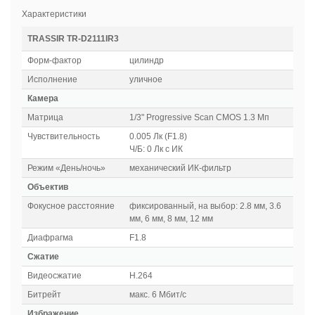
Характеристики
TRASSIR TR-D2111IR3
Форм-фактор
цилиндр
Исполнение
уличное
Камера
Матрица
1/3" Progressive Scan CMOS 1.3 Мп
Чувствительность
0.005 Лк (F1.8)
Ч/Б: 0 Лк с ИК
Режим «День/ночь»
механический ИК-фильтр
Объектив
Фокусное расстояние
фиксированный, на выбор: 2.8 мм, 3.6
мм, 6 мм, 8 мм, 12 мм
Диафрагма
F1.8
Сжатие
Видеосжатие
H.264
Битрейт
макс. 6 Мбит/с
Избражение