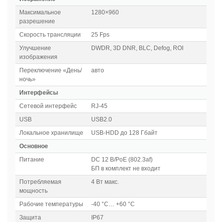
Максимальное
1280×960
разрешение
Скорость трансляции
25 Fps
Улучшение
DWDR, 3D DNR, BLC, Defog, ROI
изображения
Переключение «День/
авто
ночь»
Интерфейсы
Сетевой интерфейс
RJ-45
USB
USB2.0
Локальное хранилище
USB-HDD до 128 Гбайт
Основное
Питание
DC 12 В/PoE (802.3af)
БП в комплект не входит
Потребляемая
4 Вт макс.
мощность
Рабочие температуры
-40 °C… +60 °C
Защита
IP67