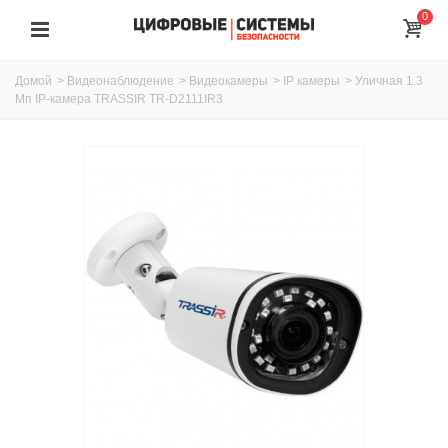
0
Домой
>
Видеонаблюдение
>
Видеокамеры
>
IP камеры
>
Уличная 1.3
Мп IP-камера TRASSIR TR-D2111IR3