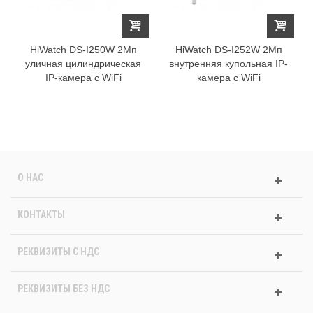
HiWatch DS-I250W 2Мп
HiWatch DS-I252W 2Мп
уличная цилиндрическая
внутренняя купольная IP-
IP-камера c WiFi
камера c WiFi
О НАС
КОНТАКТЫ
РЕКВИЗИТЫ C НДС
РЕКВИЗИТЫ БЕЗ НДС