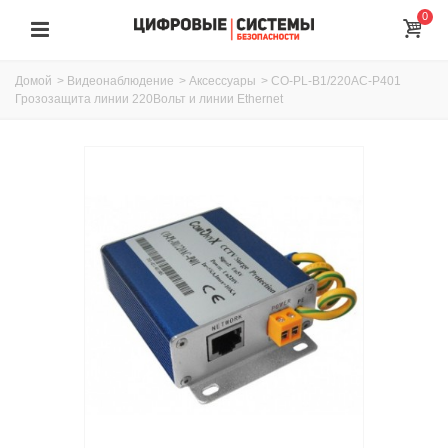
0
Домой
>
Видеонаблюдение
>
Аксессуары
>
CO-PL-B1/220AC-P401
Грозозащита линии 220Вольт и линии Ethernet