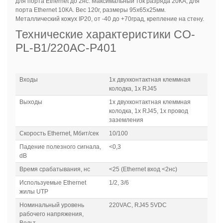
для порта Ethernet до 2нс. Максимальный ток разряда 20КА, для
порта Ethernet 10КА. Вес 120г, размеры 95х65х25мм.
Металлический кожух IP20, от -40 до +70град, крепление на стену.
Технические характеристики
CO-
PL-B1/220AC-P401
Входы
1x двухконтактная клеммная
колодка, 1x RJ45
Выходы
1x двухконтактная клеммная
колодка, 1x RJ45, 1х провод
заземления
Скорость Ethernet, Мбит/сек
10/100
Падение полезного сигнала,
<0,3
dB
Время срабатывания, нс
<25 (Ethernet вход <2нс)
Используемые Ethernet
1/2, 3/6
жилы UTP
Номинальный уровень
220VAC, RJ45 5VDC
рабочего напряжения,