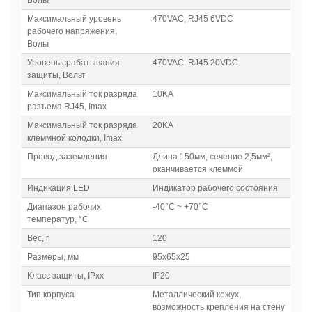
Вольт
Максимальный уровень
470VAC, RJ45 6VDC
рабочего напряжения,
Вольт
Уровень срабатывания
470VAC, RJ45 20VDC
защиты, Вольт
Максимальный ток разряда
10KA
разъема RJ45, Imax
Максимальный ток разряда
20KA
клеммной колодки, Imax
Провод заземления
Длина 150мм, сечение 2,5мм²,
оканчивается клеммой
Индикация LED
Индикатор рабочего состояния
Диапазон рабочих
-40°C ~ +70°C
температур, °C
Вес, г
120
Размеры, мм
95х65х25
Класс защиты, IPxx
IP20
Тип корпуса
Металлический кожух,
возможность крепления на стену