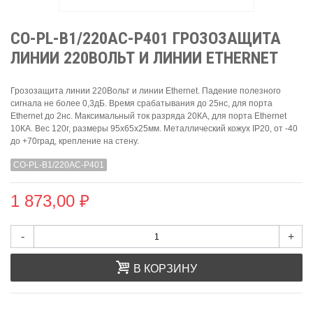
CO-PL-B1/220AC-P401 ГРОЗОЗАЩИТА
ЛИНИИ 220ВОЛЬТ И ЛИНИИ ETHERNET
Грозозащита линии 220Вольт и линии Ethernet. Падение полезного
сигнала не более 0,3дБ. Время срабатывания до 25нс, для порта
Ethernet до 2нс. Максимальный ток разряда 20КА, для порта Ethernet
10КА. Вес 120г, размеры 95х65х25мм. Металлический кожух IP20, от -40
до +70град, крепление на стену.
CO-PL-B1/220AC-P401
1 873,00 ₽
-
+
В КОРЗИНУ